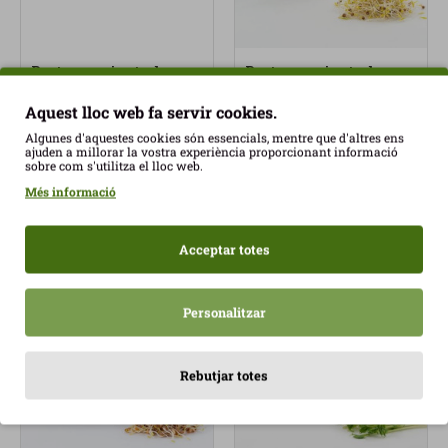
Brots germinats de
Brots germinats de
coriaCeba de 50gr
coriandre 70gr BrotD'or
BrotD'or ECO
ECO
Aquest lloc web fa servir cookies.
3,75€
3,17€
Algunes d'aquestes cookies són essencials, mentre que d'altres ens
ajuden a millorar la vostra experiència proporcionant informació
sobre com s'utilitza el lloc web.
Més informació
Acceptar totes
Personalitzar
Rebutjar totes