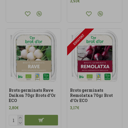
3,93€
ESGOTAT
Brots germinats Rave
Brots germinats
Daikon 70gr Brots d'Or
Remolatxa 70gr Brot
ECO
d'Or ECO
2,80€
3,17€