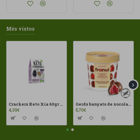
Més vistos
Crackers Keto Xia 60gr Joice Foods ECO
Gerds banyats de xocolates amb llet Franui 150gr Sense Gluten
4,39€
5,70€