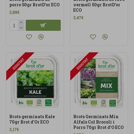
porro 50gr BrotD'or ECO
vermell 50gr BrotD'or
ECO
3,88€
3,47€
ESGOTAT
ESGOTAT
Brots germinats Kale
Brots Germinats Mix
70gr Brot d'Or ECO
Alfals Col Brocoli i
Porro 70gr Brot d'O ECO
3,17€