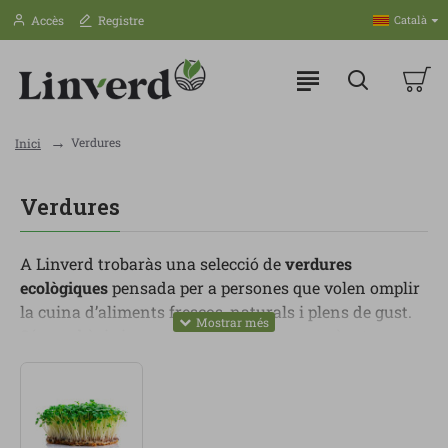
Accès
Registre
Català
Verdures
Inici
Verdures
A Linverd trobaràs una selecció de
verdures
ecològiques
pensada per a persones que volen omplir
la cuina d’aliments frescos, naturals i plens de gust.
Són un bàsic imprescindible per preparar àpats
saludables, equilibrats i variats durant tota la
setmana.
Dins d’aquesta categoria pots trobar verdures de
temporada, fulles verdes, bròcoli, carbassó, pastanaga,