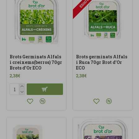
ESGOTAT
Brots Germinats Alfals
Brots germinats Alfals
i creixems(berros) 70gr
i Ruca 70gr Brot d'Or
Brots d'Or ECO
ECO
2,38€
2,38€