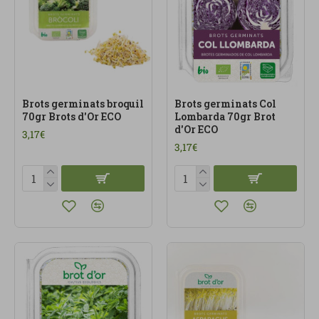
Brots germinats broquil
Brots germinats Col
70gr Brots d'Or ECO
Lombarda 70gr Brot
d'Or ECO
3,17€
3,17€