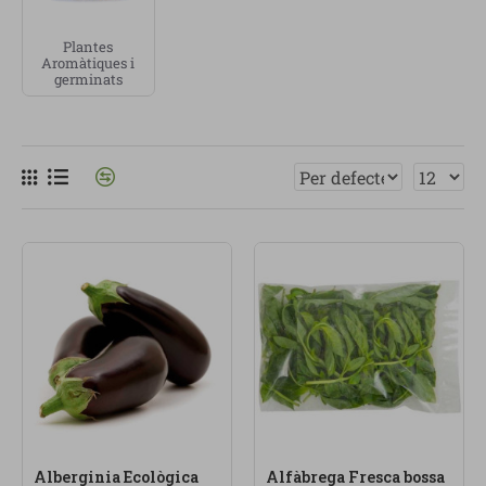
ceba, tomàquet, pebrot, albergínia, carbassa, coliflor,
Plantes
porros o altres varietats, segons disponibilitat.
Aromàtiques i
Prioritzem verdures procedents d’
agricultura
germinats
ecològica
, cultivades sense pesticides ni químics
innecessaris.
Les
verdures ecològiques
són ideals per preparar
cremes, saltats, amanides, guisats, arrossos, truites,
plats al forn o acompanyaments senzills. Escollir
bona verdura no només millora el gust de les
receptes, també ajuda a construir una alimentació
més real, vegetal i conscient.
A Linverd venem
productes ecològics
, alimentació
saludable i verdures seleccionades amb criteri. La
nostra categoria de verdures està pensada per a
persones que valoren la frescor, l’origen, la qualitat i
els petits hàbits que ajuden a menjar millor cada dia.
Alberginia Ecològica
Alfàbrega Fresca bossa