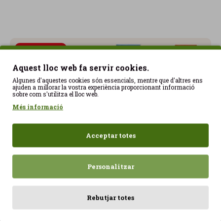
Petits Gegants
Aquest lloc web fa servir cookies.
Tota l'energia que
Algunes d'aquestes cookies són essencials, mentre que d'altres ens
necessiten.
ajuden a millorar la vostra experiència proporcionant informació
Fórmules segures,
sobre com s'utilitza el lloc web.
nens feliços.
Més informació
Crackers
Acceptar totes
CRACKERS SALATS
Personalitzar
Curcuma Keto Sense Gluten
Sense sucre i vegans
Rebutjar totes