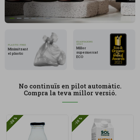
GUANYADORS
2023
PLASTIC-FREE
Millor
Minimitzant
supermercat
el plàstic
ECO
No continuïs en pilot automàtic.
Compra la teva millor versió.
-20 %
-10 %