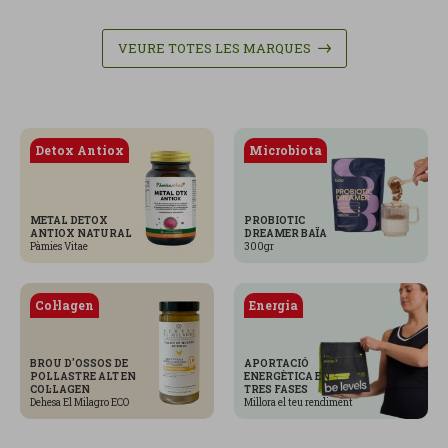
VEURE TOTES LES MARQUES
Detox Antiox
Microbiota
METAL DETOX
PROBIOTIC
ANTIOX NATURAL
DREAMER BAÏA
Pàmies Vitae
300gr
Col·lagen
Energia
BROU D'OSSOS DE
APORTACIÓ
POLLASTRE ALT EN
ENERGÈTICA EN
COL·LAGEN
TRES FASES
Dehesa El Milagro ECO
Millora el teu rendiment