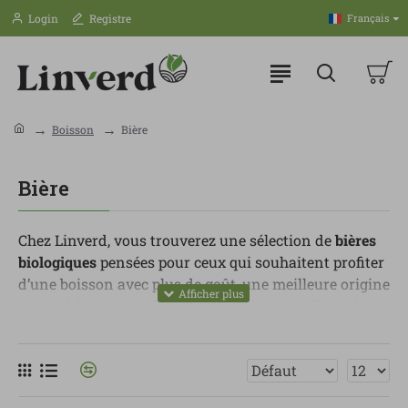
Login
Registre
Français
Boisson
Bière
Bière
Chez Linverd, vous trouverez une sélection de
bières
biologiques
pensées pour ceux qui souhaitent profiter
d’une boisson avec plus de goût, une meilleure origine
et une fabrication plus soignée. Elles sont élaborées
avec des ingrédients issus de l’agriculture biologique,
comme les malts, les céréales et les houblons cultivés
sans pesticides ni substances inutiles.
Dans cette catégorie, vous pouvez trouver différents