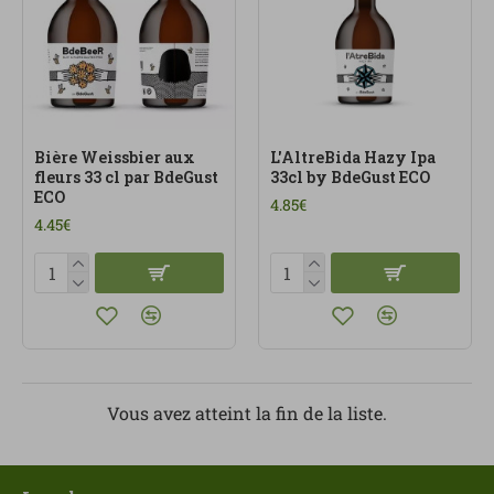
Bière Weissbier aux
L'AltreBida Hazy Ipa
fleurs 33 cl par BdeGust
33cl by BdeGust ECO
ECO
4.85€
4.45€
Vous avez atteint la fin de la liste.