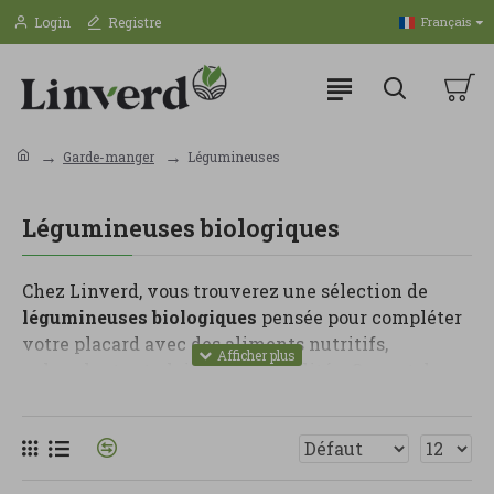
Login
Registre
Français
Garde-manger
Légumineuses
Légumineuses biologiques
Chez Linverd, vous trouverez une sélection de
légumineuses biologiques
pensée pour compléter
votre placard avec des aliments nutritifs,
polyvalents et pleins de possibilités. Ce sont des
essentiels pour préparer des repas sains,
rassasiants et faciles à organiser tout au long de la
semaine.
Dans cette catégorie, vous pouvez trouver des pois