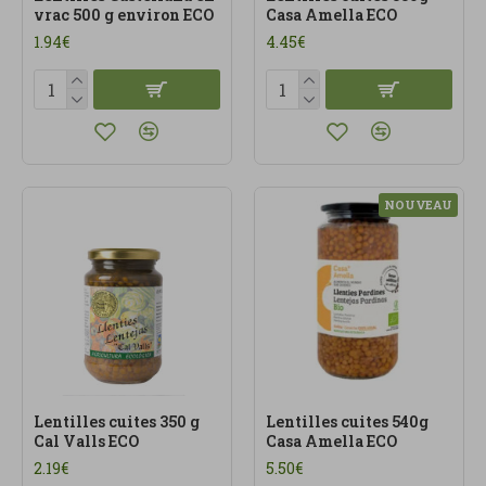
vrac 500 g environ ECO
Casa Amella ECO
1.94€
4.45€
NOUVEAU
Lentilles cuites 350 g
Lentilles cuites 540g
Cal Valls ECO
Casa Amella ECO
2.19€
5.50€