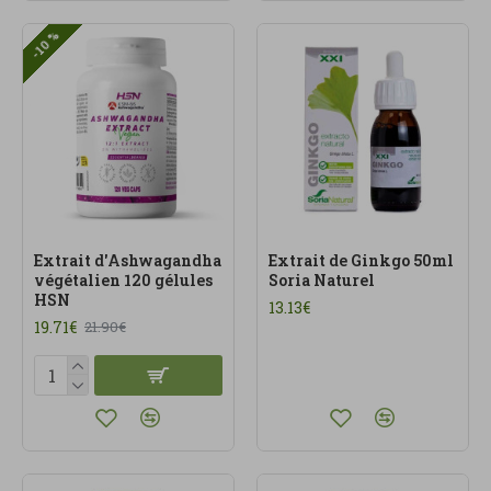
-10 %
Extrait d'Ashwagandha
Extrait de Ginkgo 50ml
végétalien 120 gélules
Soria Naturel
HSN
13.13€
19.71€
21.90€