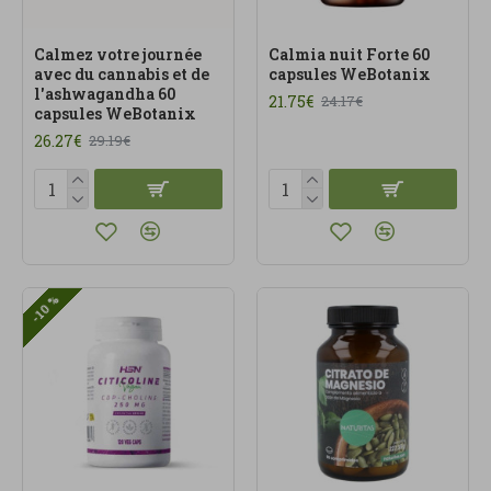
Calmez votre journée
Calmia nuit Forte 60
avec du cannabis et de
capsules WeBotanix
l'ashwagandha 60
21.75€
24.17€
capsules WeBotanix
26.27€
29.19€
-10 %