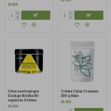
18.95€
Cône nootropique
Crème Calm Creamer
Ginkgo Biloba 80
300 g Baïa
capsules Aldous
36.95€
30.50€