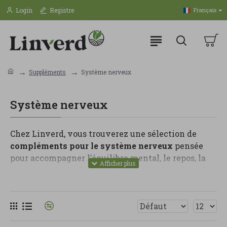
Login
Registre
Français
Suppléments
Système nerveux
Système nerveux
Chez Linverd, vous trouverez une sélection de
compléments pour le système nerveux
pensée
pour accompagner l’équilibre mental, le repos, la
concentration et la gestion du stress dans le cadre
d’une routine saine. Ce sont des produits adaptés
aux périodes de fatigue, de nervosité, d’exigence
élevée ou de difficulté à déconnecter.
Dans cette catégorie, vous pouvez trouver