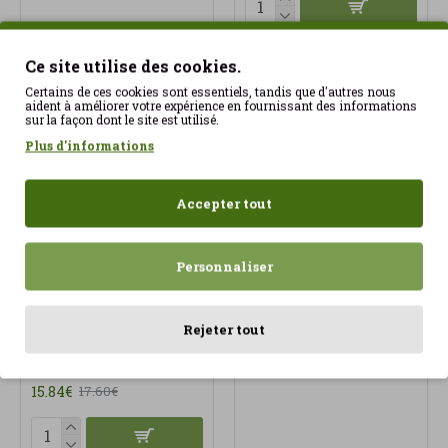
Ce site utilise des cookies.
Certains de ces cookies sont essentiels, tandis que d'autres nous
aident à améliorer votre expérience en fournissant des informations
-10 %
sur la façon dont le site est utilisé.
Plus d'informations
Accepter tout
Personnaliser
Détendez-vous le soir
Digestya 60 Capsules
Rejeter tout
avec la mélatonine au
Vega Be Levels
cannabis WeBotanix
39.00€
(60 gélules).
15.84€
17.60€