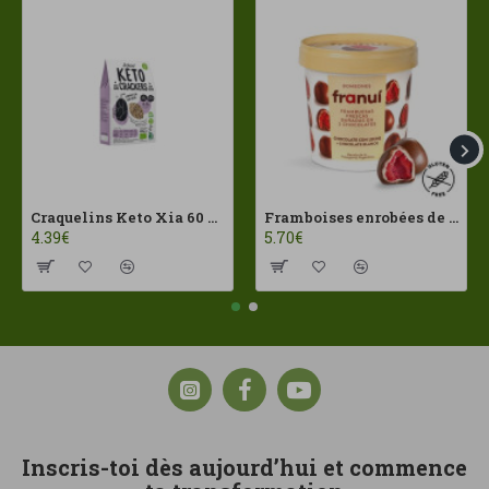
Craquelins Keto Xia 60 g Joice Foods ECO
Framboises enrobées de chocolat au lait Franui 150 g Sans gluten
4.39€
5.70€
Inscris-toi dès aujourd’hui et commence