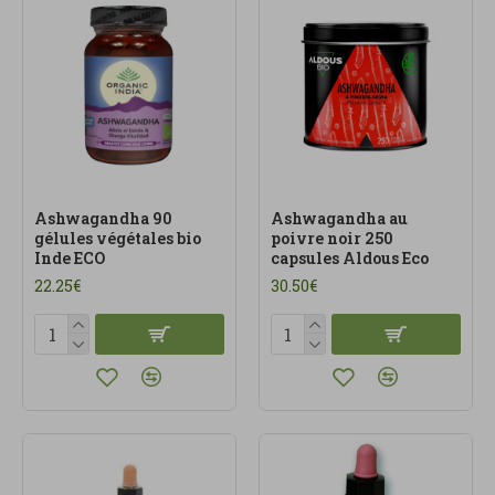
Notre catégorie système nerveux s’adresse à ceux
qui recherchent calme, énergie mentale et
équilibre avec des produits de qualité.
Ashwagandha 90
Ashwagandha au
gélules végétales bio
poivre noir 250
Inde ECO
capsules Aldous Eco
22.25€
30.50€