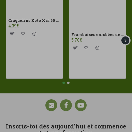
Craquelins Keto Xia 60 g Joice Foods ECO
4.39€
Framboises enrobées de chocolat au lait Franui 150 g Sans gluten
5.70€
Inscris-toi dès aujourd’hui et commence