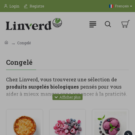
Login
Registre
Français
Congelé
Congelé
Chez Linverd, vous trouverez une sélection de
produits surgelés biologiques
pensés pour vous
aider à mieux manger sans renoncer à la praticité.
Ce sont des produits faciles à conserver, pratiques
au quotidien et parfaits pour avoir toujours chez
soi une option rapide, saine et de qualité.
Dans cette catégorie, vous pouvez trouver des
légumes surgelés, des fruits, du pain, des bases de