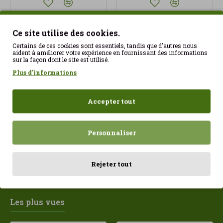
Ce site utilise des cookies.
ÉPUISÉ
Certains de ces cookies sont essentiels, tandis que d'autres nous
aident à améliorer votre expérience en fournissant des informations
sur la façon dont le site est utilisé.
Plus d'informations
Burger Vegan aux
Burger Vegan Quinoa,
Haricots et Betteraves
Épinards et Petits Pois
100gr ECO
100gr sans Gluten ECO
Accepter tout
1.90€
1.90€
Personnaliser
Rejeter tout
Les plus vues