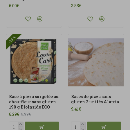
catégorie de surgelés s’adresse à ceux qui
6.00€
3.85€
recherchent praticité, goût et choix plus
conscients au quotidien.
-10 %
Base à pizza surgelée au
Bases de pizza sans
chou-fleur sans gluten
gluten 2 unités Alatria
190 g BioInside ECO
9.41€
6.29€
6.99€