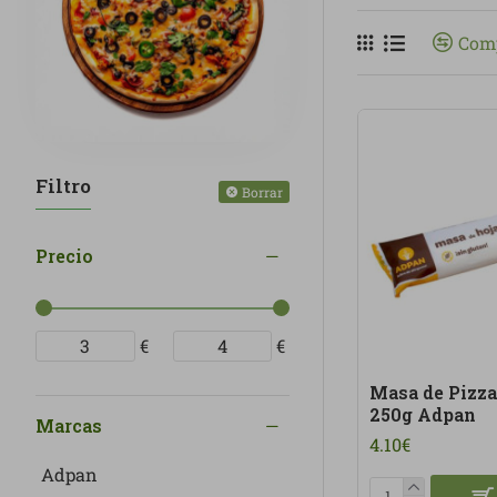
alternativas veg
Comp
posible, procede
En Linverd ven
está pensada par
Filtro
Borrar
Precio
€
€
Masa de Pizza
250g Adpan
Marcas
4.10€
Adpan