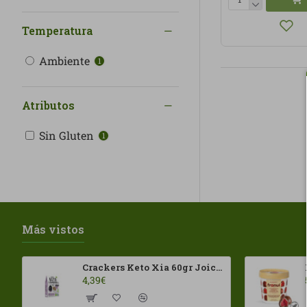
Temperatura
Ambiente
1
Atributos
Sin Gluten
1
Más vistos
Crackers Keto Xia 60gr Joice Foods ECO
4,39€