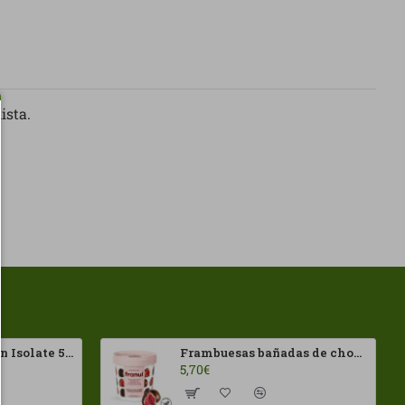
ista.
100% Whey Protein Isolate 500g HSN
Frambuesas bañadas de chocolates Negro Franui 150gr Sin Gluten
5,70€