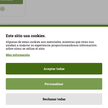
Has llegado al final de la l
Este sitio usa cookies.
Algunas de estas cookies son esenciales, mientras que otras nos
ayudan a mejorar su experiencia proporcionándonos información
sobre cómo se utiliza el sitio.
Más información
Aceptar todas
Personalizar
Frambuesas bañadas de chocolates con leche Franui 150gr Sin Gluten
5,70€
24,21€
26,90€
Rechazar todas