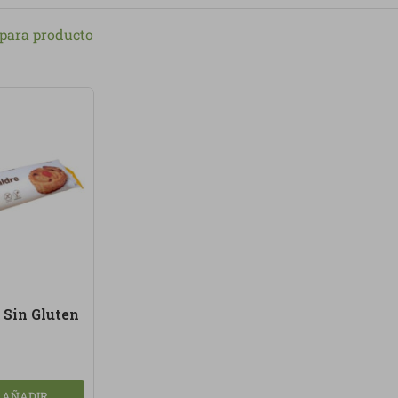
anas, según disponibilidad. Priorizamos masas bien elabora
ara producto
ntes de
agricultura ecológica
.
demos
productos ecológicos
, alimentación saludable y platos
a quienes buscan comodidad, sabor y opciones más conscien
 Sin Gluten
AÑADIR