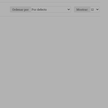
das, ingredientes seleccionados y, siempre que es
Ordenar por
Mostrar:
 seleccionados con criterio. Nuestra categoría de pizza
tes para disfrutar en casa sin complicarse.