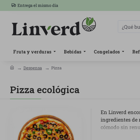
Entrega el mismo día
Fruta y verduras
Bebidas
Congelados
Ref
Despensa
Pizza
Pizza ecológica
En Linverd enco
ingredientes de 
cómodo sin renu
Dentro de esta c