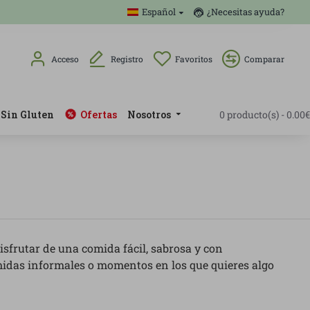
Español
¿Necesitas ayuda?
Acceso
Registro
Favoritos
Comparar
Sin Gluten
Ofertas
Nosotros
0 producto(s) - 0.00€
sfrutar de una comida fácil, sabrosa y con
omidas informales o momentos en los que quieres algo
eso, setas, bases integrales, opciones sin gluten o