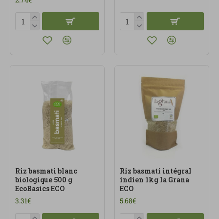
Riz basmati blanc
Riz basmati intégral
biologique 500 g
indien 1kg la Grana
EcoBasics ECO
ECO
3.31€
5.68€