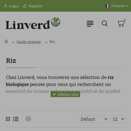
Login
Registre
Français
Garde-manger
Riz
Riz
Chez Linverd, vous trouverez une sélection de
riz
biologique
pensée pour ceux qui recherchent un
essentiel de cuisine polyvalent, nutritif et de qualité.
Le riz fait partie des ingrédients indispensables du
placard: facile à préparer, il se combine avec des
légumes, légumineuses, protéines, bouillons, épices ou
sauces, et convient aussi bien aux recettes simples
qu’aux plats plus complets.