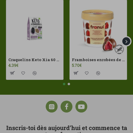
Craquelins Keto Xia 60 g Joice Foods ECO
Framboises enrobées de chocolat au lait Franui 150 g Sans gluten
4.39€
5.70€
Inscris-toi dès aujourd’hui et commence ta