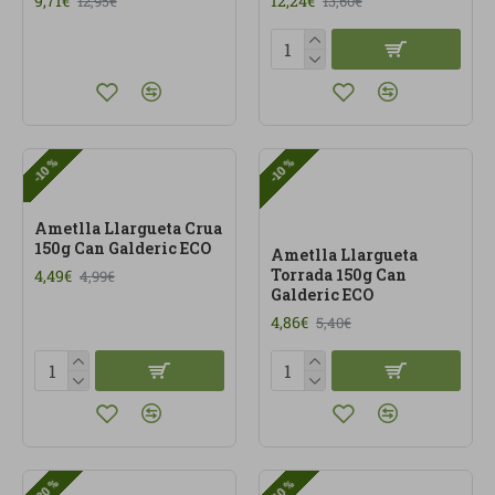
9,71€
12,24€
12,95€
13,60€
-10 %
-10 %
Ametlla Llargueta Crua
150g Can Galderic ECO
Ametlla Llargueta
Torrada 150g Can
4,49€
4,99€
Galderic ECO
4,86€
5,40€
-20 %
-10 %