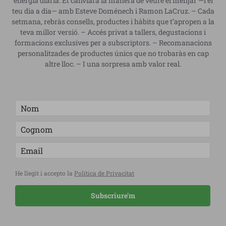
energia diària. Et canviarà la manera de veure el menjar —i el
teu dia a dia— amb Esteve Doménech i Ramon LaCruz. – Cada
setmana, rebràs consells, productes i hàbits que t’apropen a la
teva millor versió. – Accés privat a tallers, degustacions i
formacions exclusives per a subscriptors. – Recomanacions
personalitzades de productes únics que no trobaràs en cap
altre lloc. – I una sorpresa amb valor real.
He llegit i accepto la
Política de Privacitat
Subscriure'm