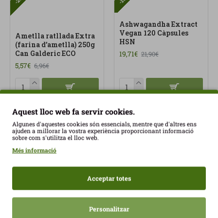
Ashwagandha Extract
Vegan 120 Càpsules
Ametlla ratllada Extra
HSN
(farina d’ametlla) 250g
Can Galderic ECO
19,71€
21,90€
5,57€
6,96€
Aquest lloc web fa servir cookies.
Algunes d'aquestes cookies són essencials, mentre que d'altres ens
ajuden a millorar la vostra experiència proporcionant informació
sobre com s'utilitza el lloc web.
Més informació
Més vistos
Acceptar totes
Personalitzar
Crackers Keto Xia 60gr Joice Foods ECO