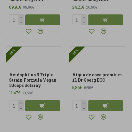
89,91€
24,21€
99,90€
26,90€
-15 %
-15 %
Acidophilus 3 Triple
Aigua de coco premium
Strain Formula Vegan
1L Dr.Goerg ECO
30caps Solaray
5,86€
6,90€
11,47€
13,50€