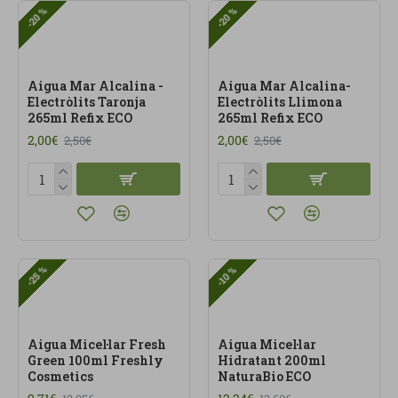
-20 %
-20 %
Aigua Mar Alcalina -
Aigua Mar Alcalina-
Electròlits Taronja
Electròlits Llimona
265ml Refix ECO
265ml Refix ECO
2,00€
2,00€
2,50€
2,50€
-25 %
-10 %
Aigua Micel·lar Fresh
Aigua Micel·lar
Green 100ml Freshly
Hidratant 200ml
Cosmetics
NaturaBio ECO