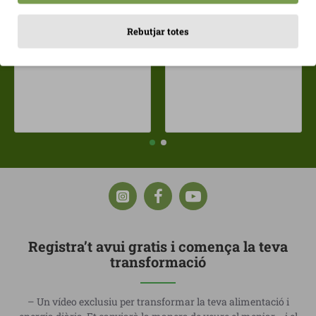
4,39€
Gerds banyats de xocolates amb llet Franui 150gr Sense Gluten
Rebutjar totes
5,70€
Registra’t avui gratis i comença la teva
transformació
– Un vídeo exclusiu per transformar la teva alimentació i