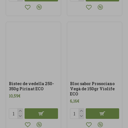
Bistec de vedella 250-
Bloc sabor Prosociano
350g Pirinat ECO
Vegà de 150gr Violife
ECO
10,59€
6,16€