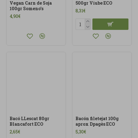
Vegan Carn de Soja
500gr Viube ECO
100gr Someno's
8,31€
4,90€
Bacó LLescat 80gr
Bacón filetejat 100g
Blancafort ECO
aprox Dpagès ECO
2,65€
5,30€