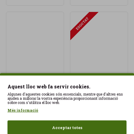
ESGOTAT
Brossat de cabra
Burger Proteina 4und
2x115gr Mas Garet ECO
Congelat 400g Heüra
Aquest lloc web fa servir cookies.
5,99€
9,15€
Algunes d'aquestes cookies són essencials, mentre que d'altres ens
ajuden a millorar la vostra experiència proporcionant informació
sobre com s'utilitza el lloc web.
Més informació
Acceptar totes