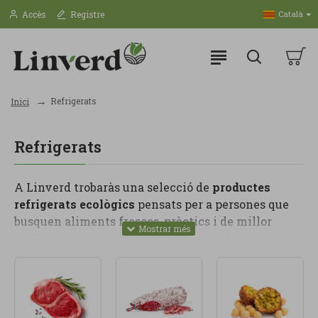
Accès
Registre
Català
Refrigerats
Inici
Refrigerats
A Linverd trobaràs una selecció de
productes
refrigerats ecològics
pensats per a persones que
busquen aliments frescos, pràctics i de millor
qualitat. Són opcions ideals per completar la
compra setmanal amb productes llestos per
consumir, cuinar o incorporar fàcilment als àpats
del dia a dia.
Dins d’aquesta categoria pots trobar lactis, iogurts,