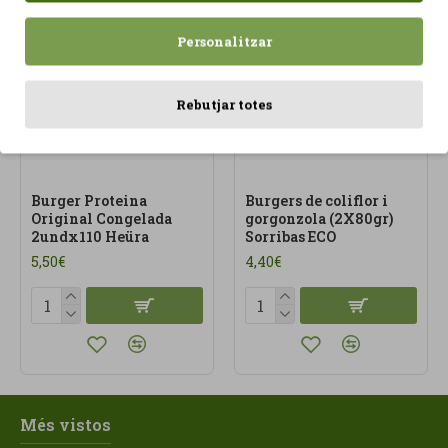
Personalitzar
Rebutjar totes
Burger Proteina
Burgers de coliflor i
Original Congelada
gorgonzola (2X80gr)
2undx110 Heüra
Sorribas ECO
5,50€
4,40€
Més vistos