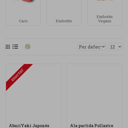
formatges, tofu, hummus, guacamole, carns,
embotits, plats preparats, pizzes fresques, proteïna
Embotits
vegetal, peix o alternatives veganes, segons
Carn
Embotits
Vegans
disponibilitat. Prioritzem ingredients seleccionats
i, sempre que és possible, procedents d’
agricultura
ecològica
.
A Linverd venem
productes ecològics
,
alimentació saludable i refrigerats seleccionats
amb criteri. La nostra categoria de refrigerats està
ESGOTAT
pensada per a persones que volen menjar millor,
estalviar temps i tenir sempre a casa opcions
fresques, saboroses i més conscients.
AburiYaki Japonès
Ala partida Pollastre