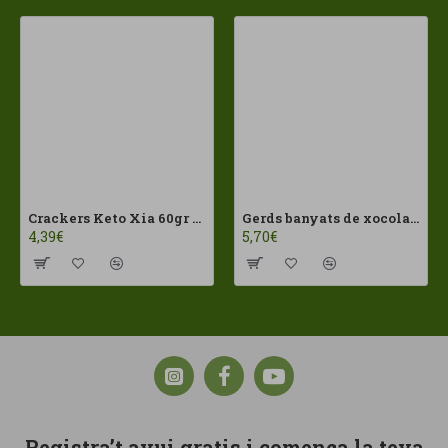
Crackers Keto Xia 60gr Joice Foods ECO
Gerds banyats de xocolates amb llet Franui 150gr Sense Gluten
4,39€
5,70€
Registra’t avui gratis i comença la teva