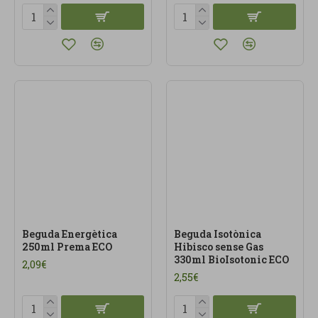
Beguda Energètica
Beguda Isotònica
250ml Prema ECO
Hibisco sense Gas
330ml BioIsotonic ECO
2,09€
2,55€