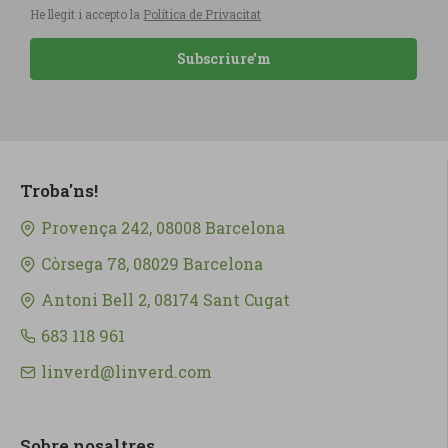
He llegit i accepto la
Política de Privacitat
Subscriure'm
Troba'ns!
Provença 242, 08008 Barcelona
Còrsega 78, 08029 Barcelona
Antoni Bell 2, 08174 Sant Cugat
683 118 961
linverd@linverd.com
Sobre nosaltres