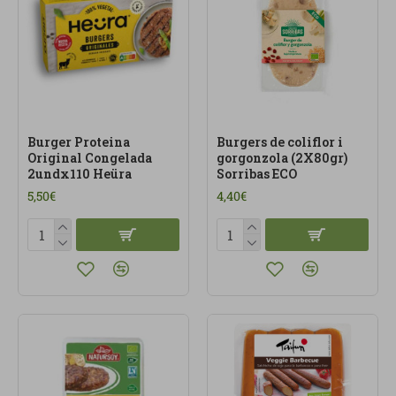
Burger Proteina
Burgers de coliflor i
Original Congelada
gorgonzola (2X80gr)
2undx110 Heüra
Sorribas ECO
5,50€
4,40€