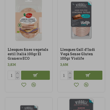
Llesques fines vegetals
Llesques Gall d'Indi
estil Italià 100gr El
Vegà Sense Gluten
Granero ECO
100gr Violife
3,83€
3,65€