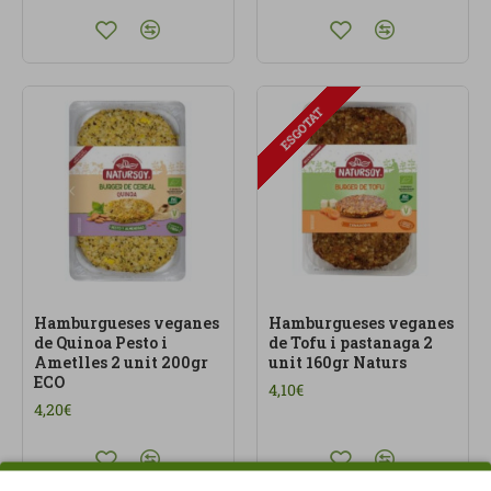
ESGOTAT
Hamburgueses veganes
Hamburgueses veganes
de Quinoa Pesto i
de Tofu i pastanaga 2
Ametlles 2 unit 200gr
unit 160gr Naturs
ECO
4,10€
4,20€