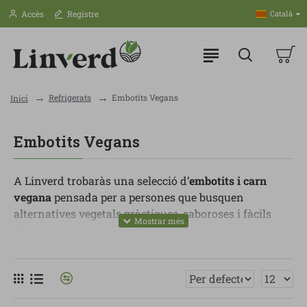
Accès
Registre
Català
Refrigerats
Embotits Vegans
Inici
Embotits Vegans
A Linverd trobaràs una selecció d’
embotits i carn
vegana
pensada per a persones que busquen
alternatives vegetals pràctiques, saboroses i fàcils
d’incorporar en el dia a dia. Són opcions ideals per
reduir el consum de productes animals sense
renunciar a textures, gustos i receptes conegudes.
Dins d’aquesta categoria pots trobar llescats vegetals,
salsitxes veganes, hamburgueses vegetals, picats