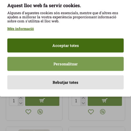
Aquest lloc web fa servir cookies.
Algunes d'aquestes cookies són essencials, mentre que d'altres ens
ajuden a millorar la vostra experiència proporcionant informació
sobre com s'utilitza el lloc web.
Més informació
Acceptar totes
Personalitzar
Hummus de Nous i
Llesques fines vegetals
Romaní 240g Sorribas
78gr Heüra
ECO
2,85€
Rebutjar totes
4,29€