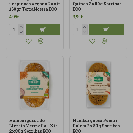
i espinacs vegana 2unit
Quinoa 2x80g Sorribas
160gr TerraNostra ECO
ECO
4,95€
3,99€
Hamburguesa de
Hamburguesa Poma i
Llentia Vermella i Xia
Bolets 2x80g Sorribas
2x80g Sorribas ECO
ECO