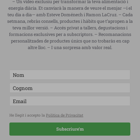
– Un vídeo exclusiu per transformar la teva alimentació i
energia diària. Et canviarà la manera de veure el menjar —i el
teu dia a dia— amb Esteve Doménech i Ramon LaCruz. – Cada
setmana, rebràs consells, productes i hàbits que t’apropen a la
teva millor versió. – Accés privat a tallers, degustacions i
formacions exclusives per a subscriptors. – Recomanacions
personalitzades de productes únics que no trobaràs en cap
altre lloc. – I una sorpresa amb valor real.
He llegit i accepto la
Política de Privacitat
Subscriure'm