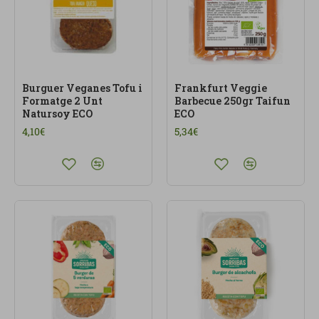
Burguer Veganes Tofu i
Frankfurt Veggie
Formatge 2 Unt
Barbecue 250gr Taifun
Natursoy ECO
ECO
4,10€
5,34€