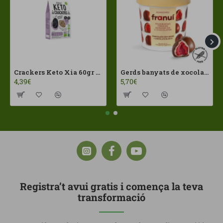
Crackers Keto Xia 60gr Joice Foods ECO
Gerds banyats de xocolates amb llet Franui 150gr Sense Gluten
4,39€
5,70€
Registra’t avui gratis i comença la teva
transformació