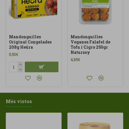
Mandonguilles
Mandonguilles
Original Congelades
Veganes Falafel de
208g Heüra
Tofu i Cigro 250gr
Natursoy
5,50€
4,85€
Més vistos