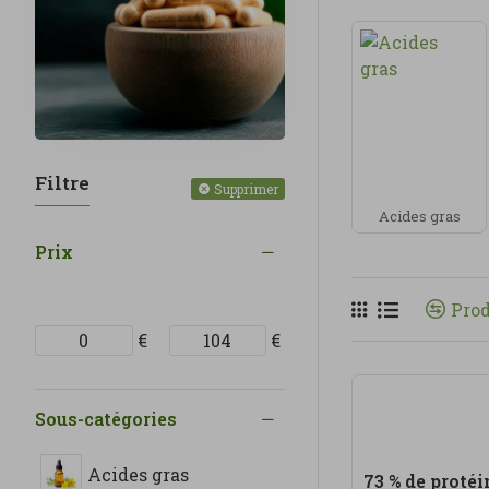
plantes, extrai
digestion, l’éne
Chez Linverd, n
qualité et des 
l’
agriculture bi
Filtre
Chez Linverd, 
Supprimer
Cette catégorie
Acides gras
une alimentatio
Prix
Pro
€
€
Sous-catégories
Acides gras
73 % de protéi