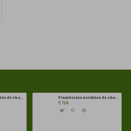
Framboises enrobées de chocolat au lait Franui 150 g Sans gluten
Framboises enrobées de chocolat noir Franui 150 g Sans gluten
5.70€