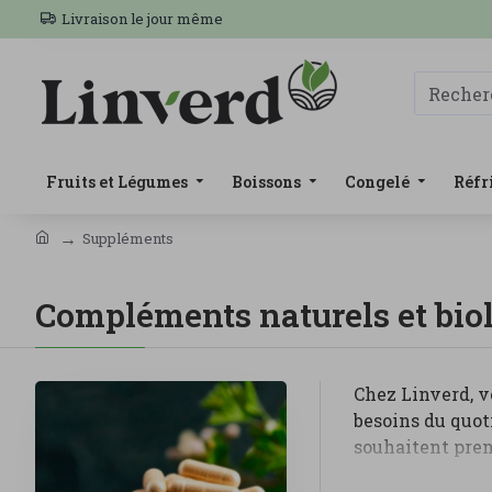
Livraison le jour même
Fruits et Légumes
Boissons
Congelé
Réfr
Suppléments
Compléments naturels et bio
Chez Linverd, v
besoins du quot
souhaitent pren
Dans cette caté