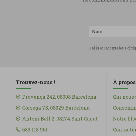
Iswari
minéraux
Jarmino
Jolly Mama
Kal
Kensho
J'ai lu et j'accepte les
Politi
La Abuela Carmen
Ladrome
Lamberts
Trouvez-nous !
À propos
LCN Laboratorio
Provença 242, 08008 Barcelona
Qui nous
Maharishi Ayurveda
Marnys
Còrsega 78, 08029 Barcelona
Consomma
Matcha&Co
Antoni Bell 2, 08174 Sant Cugat
Notre blo
Muria
683 118 961
Contacte