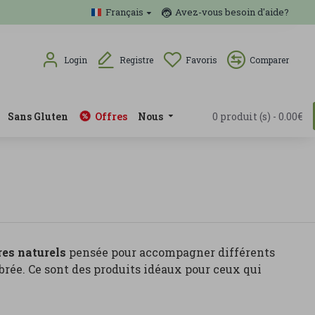
Français
Avez-vous besoin d'aide?
Login
Registre
Favoris
Comparer
Sans Gluten
Offres
Nous
0 produit (s) - 0.00€
es naturels
pensée pour accompagner différents
brée. Ce sont des produits idéaux pour ceux qui
tiques, oméga 3, collagène, magnésium, adaptogènes,