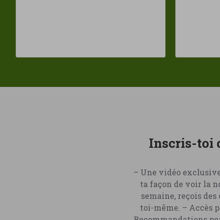
Système digestif
El Granero
Energy Feelings
Esential'Aroms
Système hormonal
Forticoll
et sexuel
Gardeum
Glorioso
Système
Gluten Zero
immunitaire
Hifas da Terra
Inscris-toi
Holos Nutrition
Système nerveux
HSN
– Une vidéo exclusive
Hubner
Système respiratoire
ta façon de voir la 
IndiaVeda
semaine, reçois des 
toi-même. – Accès pr
Intersa
Vitamines et
Recommandations perso