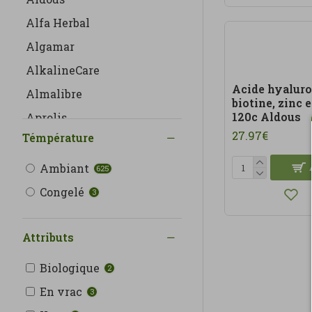
Diabétiques
Alfa Herbal
Algamar
Énergie
AlkalineCare
Enzymes digestives
Acide hyaluro
Almalibre
et probiotiques
biotine, zinc 
120c Aldous
Aprolis
Multinutriments
27.97€
Témpérature
Argalys
Os et articulations
Arkocapsulas
Ambiant
625
Baia
Plantes et extraits
Congelé
3
Banban
Be Levels
Attributs
Produits à base de
Betteryou
Biologique
CBD
2
Bionsan
En vrac
3
BioSil