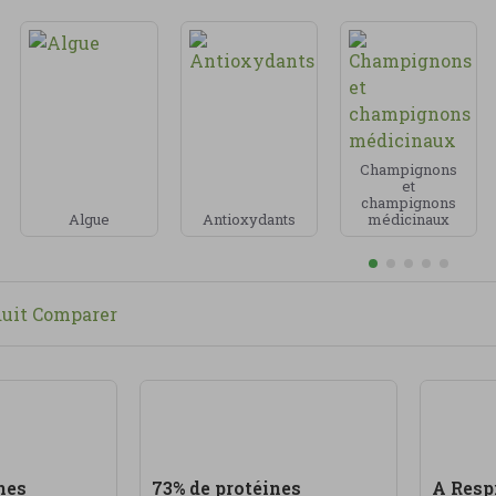
ts naturels, protéines végétales, acides aminés, superali
rgie, le système immunitaire ou la peau, selon disponibil
ous privilégions des
compléments sélectionnés avec e
marques spécialisées en nutrition naturelle. Certains pro
ologique
, des extraits standardisés ou des formes à haute
Champignons
et
nous vendons des
produits écologiques
, une alimentatio
champignons
 s’adresse à ceux qui veulent mieux prendre soin d’eux,
Algue
Antioxydants
médicinaux
n équilibrée, le repos et un mode de vie sain.
duit Comparer
nes
73% de protéines
A Resp