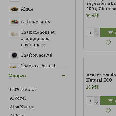
végétales à ba
400 g Glorios
Algue
19.45€
Antioxydants
Champignons et
champignons
médicinaux
Charbon activé
Cheveux Peau et
ongles
Açaí en poudr
Marques
Natural ECO
Collagènes et
cartilage
13.95€
100% Natural
Contrôle du poids
A.Vogel
Alba Natura
Dépuratifs
Aldous