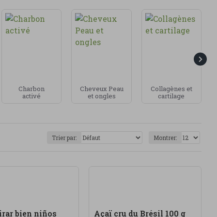
ments ou compléments spécifiques pour le repos, la
ité.
xigence
, des formules soignées, des ingrédients de
duits contiennent des ingrédients issus de
 absorption.
n saine et des compléments choisis avec attention.
Charbon
Cheveux Peau
Collagènes et
 sans oublier qu’un complément ne remplace jamais
activé
et ongles
cartilage
Trier par:
Montrer:
irar bien niños
Açaï cru du Brésil 100 g