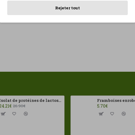
Rejeter tout
Isolat de protéines de lactosérum 100 % 500 g HSN
24.21€
5.70€
26.90€