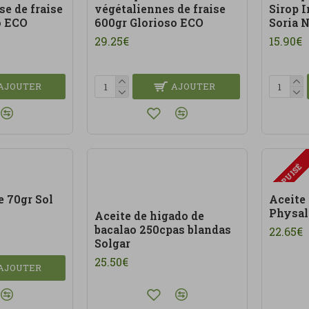
se de fraise
végétaliennes de fraise
Sirop I
o ECO
600gr Glorioso ECO
Soria 
29.25€
15.90€
AJOUTER
AJOUTER
ÉPUISÉ
e 70gr Sol
Aceite
Physal
Aceite de higado de
bacalao 250cpas blandas
22.65€
Solgar
25.50€
AJOUTER