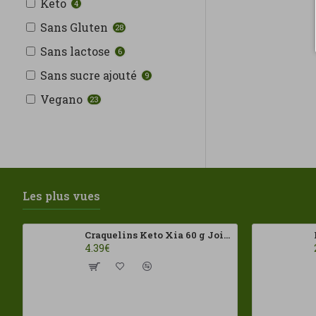
Keto
4
Biotona
Sans Gluten
28
Protéines et acides
Blauver
Sans lactose
aminés
6
Bonusan
Sans sucre ajouté
9
Celnat
Vegano
23
CFN
Régime et Nutrition
ChefDelice
ComoComo
Rêve
Coraçai
Les plus vues
CureSupport
Super-aliments
Decottopia
Craquelins Keto Xia 60 g Joice Foods ECO
4.39€
Dietisa
Système circulatoire
Drasanvi
EcoSalim