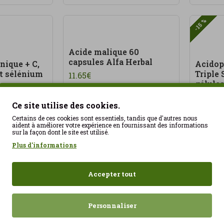
-15 %
Acide malique 60
capsules Alfa Herbal
nique + C,
Acidop
et sélénium
Triple
11.65€
gélule
11.47€
Ce site utilise des cookies.
Certains de ces cookies sont essentiels, tandis que d'autres nous
AJOUTER
aident à améliorer votre expérience en fournissant des informations
sur la façon dont le site est utilisé.
Plus d'informations
Accepter tout
Personnaliser