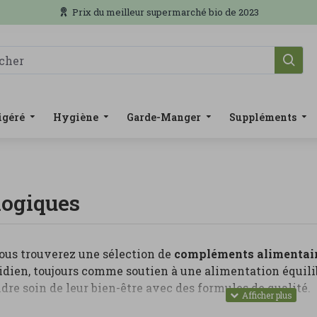
Prix du meilleur supermarché bio de 2023
igéré
Hygiène
Garde-Manger
Suppléments
logiques
ous trouverez une sélection de
compléments alimentair
idien, toujours comme soutien à une alimentation équili
dre soin de leur bien-être avec des formules de qualité.
gorie, vous pouvez trouver vitamines, minéraux, probio