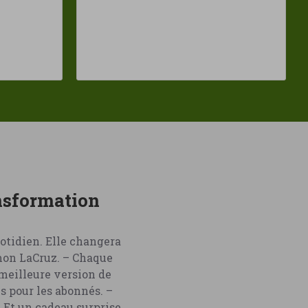
ansformation
otidien. Elle changera
amon LaCruz. – Chaque
 meilleure version de
s pour les abonnés. –
 Et un cadeau surprise