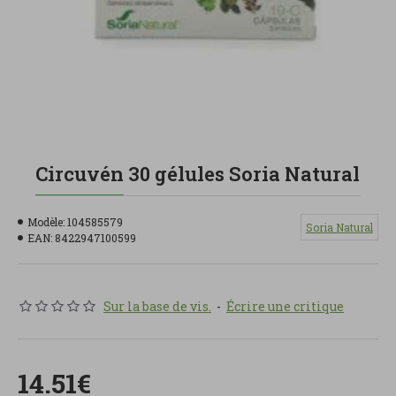
Circuvén 30 gélules Soria Natural
Modèle:
104585579
Soria Natural
EAN:
8422947100599
Sur la base de vis.
-
Écrire une critique
14.51€