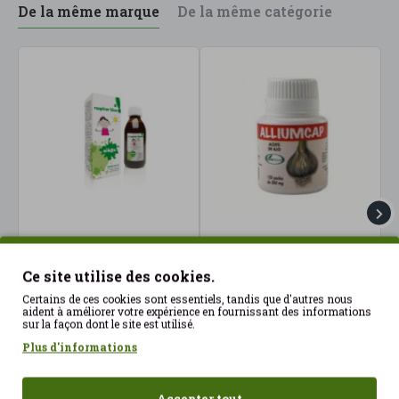
De la même marque
De la même catégorie
A Respirar bien niños
Allium 150 gélules Soria
A
Sirop Infantile 150 ml
Natural
S
Ce site utilise des cookies.
Soria Natural
13.96€
4
Certains de ces cookies sont essentiels, tandis que d'autres nous
15.90€
aident à améliorer votre expérience en fournissant des informations
sur la façon dont le site est utilisé.
Plus d'informations
Accepter tout