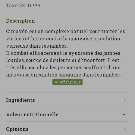
Taxe Ex: 11.99€
Description
Circuvén est un complexe naturel pour traiter les
varices et lutter contre la mauvaise circulation
veineuse dans les jambes.
Il combat efficacement le syndrome des jambes
lourdes, source de douleurs et d'inconfort. Il est
très efficace chez les personnes souffrant d'une
mauvaise circulation sanguine dans les jambes.
Il réduit les varices et prévient leur apparition.
Détend et décongestionne les jambes après une
Ingrédients
station debout ou une marche prolongée, combat
l'épuisement, la fatigue et la douleur.
Valeur nutritionnelle
Il est très pratique en cas de phlébite et d'ulcères
variqueux, et réduit même les hémorroïdes
Opinions
gênantes.