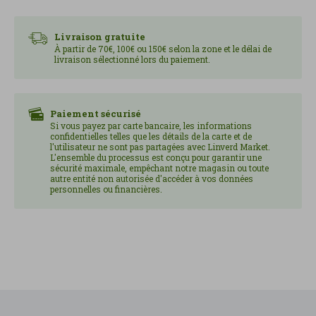
Il aide à améliorer la circulation sanguine dans les
Livraison gratuite
jambes pendant la ménopause et donne également
À partir de 70€, 100€ ou 150€ selon la zone et le délai de
de bons résultats dans les traitements de la
livraison sélectionné lors du paiement.
prostate.
Mode d'emploi : Prendre 1 capsule toutes les
Paiement sécurisé
12 heures.
Si vous payez par carte bancaire, les informations
confidentielles telles que les détails de la carte et de
Boîte de 30 capsules.
l'utilisateur ne sont pas partagées avec Linverd Market.
L'ensemble du processus est conçu pour garantir une
sécurité maximale, empêchant notre magasin ou toute
autre entité non autorisée d'accéder à vos données
personnelles ou financières.