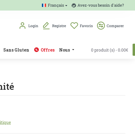
Français
Avez-vous besoin d'aide?
Login
Registre
Favoris
Comparer
Sans Gluten
Offres
Nous
0 produit (s) - 0.00€
nité
itique