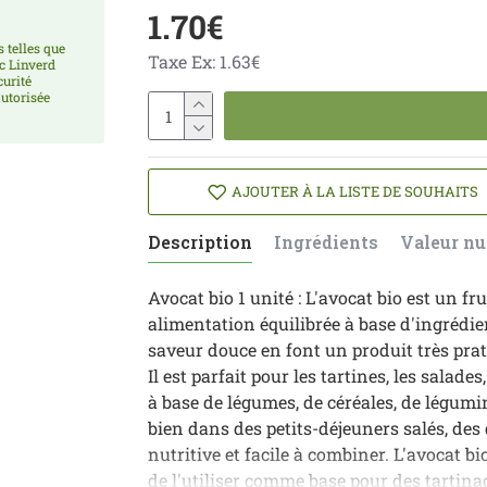
1.70€
 telles que
Taxe Ex: 1.63€
ec Linverd
curité
utorisée
AJOUTER À LA LISTE DE SOUHAITS
Description
Ingrédients
Valeur nu
Avocat bio 1 unité : L'avocat bio est un fr
alimentation équilibrée à base d'ingrédie
saveur douce en font un produit très prat
Il est parfait pour les tartines, les salade
à base de légumes, de céréales, de légumin
bien dans des petits-déjeuners salés, des
nutritive et facile à combiner. L'avocat b
de l'utiliser comme base pour des tartin