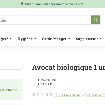
Prix du meilleur supermarché bio de 2023
igéré
Hygiène
Garde-Manger
Suppléments
Avocat biologique 1 u
Modèle:
932
EAN:
932
on sélectionné
Sur la base de vis.
-
Écrire une cr