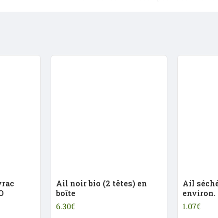
accompagnements, sans ajout d'ingrédient
de citron, de sel et d'épices douces pour
apporter texture et saveur à vos plats. Pla
C'est un ingrédient très pratique à avoir
recette de légumes ou ajouter une touche
quotidiennes.
Sa texture douce se marie facilement avec 
d'olive, les graines, le pain de qualité o
En tant que produit biologique, c'est une 
aliments cultivés dans le respect de l'
responsable.
Chez Linverd, nous sélectionnons des fru
qualité, saveur et praticité au quotidien,
alimentation plus naturelle.
Cet avocat biologique est idéal pour prépa
vrac
Ail noir bio (2 têtes) en
Ail séch
telles quelles ou à intégrer dans des plats
O
boîte
environ.
Vendu à l'unité.
6.30€
1.07€