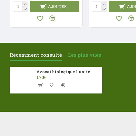
AJOUTER
AJO
Récemment consulté
Les plus vues
Avocat biologique 1 unité
1.70€