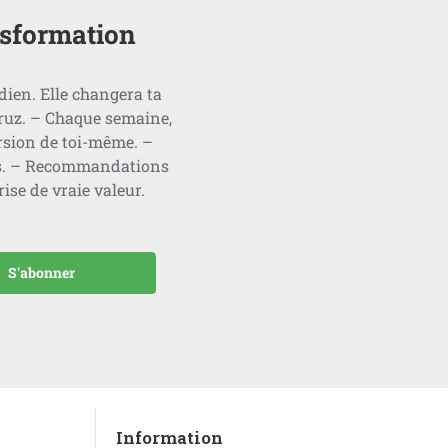
nsformation
dien. Elle changera ta
ruz. – Chaque semaine,
ersion de toi-même. –
nés. – Recommandations
ise de vraie valeur.
S'abonner
Information