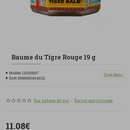
Baume du Tigre Rouge 19 g
Modèle:
120256167
Tigre Blanc
EAN:
8888650404032
Sur la base de vis.
-
Écrire une critique
11.08€