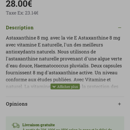
28.00€
Taxe Ex: 23.14€
Description
Astaxanthine 8 mg. avec la vie E Astaxanthine 8 mg
avec vitamine E naturelle, l'un des meilleurs
antioxydants naturels. Nous utilisons de
l'astaxanthine naturelle provenant d'une algue verte
d'eau douce, Haematococcus pluvialis. Deux capsules
fournissent 8 mg d'astaxanthine active. Un niveau
conforme aux études publiées. Avec Vitamine et
naturel. La vitamine E contribue à la protection des
cellules contre le stress oxydatif. Suspendu dans une
base d’huile de tournesol pour une absorption
Opinions
maximale. Les microalgues créent de l'astaxanthine
pour se protéger des conditions environnementales
stressantes. Des études ont montré que
Livraison gratuite
l’astaxanthine naturelle dérivée des microalgues est
À partir de 70€, 100€ ou 150€ selon la zone et le délai de