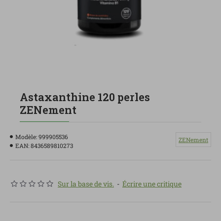
Astaxanthine 120 perles
ZENement
Modèle:
999905536
ZENement
EAN:
8436589810273
Sur la base de vis.
-
Écrire une critique