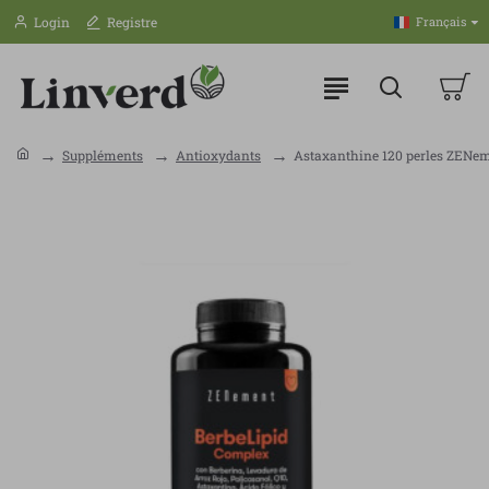
Login
Registre
Français
Suppléments
Antioxydants
Astaxanthine 120 perles ZENe