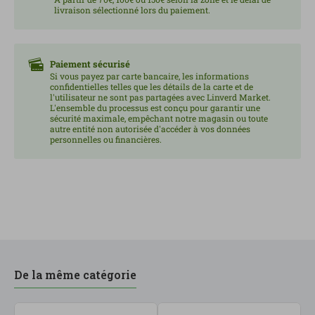
livraison sélectionné lors du paiement.
500 fois supérieure à la vitamine E et beaucoup plus
puissante que les autres caroténoïdes. D'autres
organismes tels que les crevettes et le krill
contiennent un mélange de différentes formes et
Paiement sécurisé
Si vous payez par carte bancaire, les informations
niveaux. Convient aux végétariens et végétaliens.
confidentielles telles que les détails de la carte et de
Pour 2 gélules : %VNR() Vitamine E 24 mg 200%
l'utilisateur ne sont pas partagées avec Linverd Market.
L'ensemble du processus est conçu pour garantir une
Astaxanthine 8 mg *VNR = Valeurs Nutritives de
sécurité maximale, empêchant notre magasin ou toute
Référence 5055148413088
autre entité non autorisée d'accéder à vos données
personnelles ou financières.
De la même catégorie