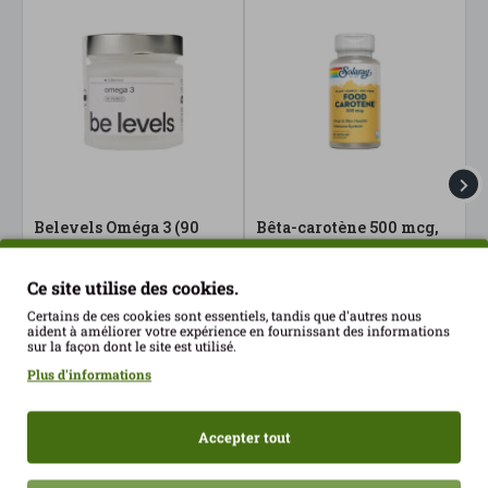
Belevels Oméga 3 (90
Bêta-carotène 500 mcg,
C
gélules)
30 gélules Solaray
6
39.00€
13.90€
2
Ce site utilise des cookies.
Certains de ces cookies sont essentiels, tandis que d'autres nous
aident à améliorer votre expérience en fournissant des informations
sur la façon dont le site est utilisé.
Plus d'informations
Accepter tout
Récemment consulté
Les plus vues