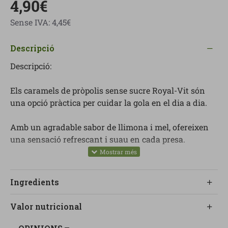
4,90€
Sense IVA: 4,45€
Descripció
Descripció:
Els caramels de pròpolis sense sucre Royal-Vit són
una opció pràctica per cuidar la gola en el dia a dia.
Amb un agradable sabor de llimona i mel, ofereixen
una sensació refrescant i suau en cada presa.
Incorporen extracte de pròpolis i melissa, així com
zinc i vitamina B6, en una fórmula pensada per
Ingredients
integrar-se fàcilment en la rutina.
Valor nutricional
Són ideals per portar a sobre i consumir en qualsevol
moment, especialment en èpoques de fred o canvis