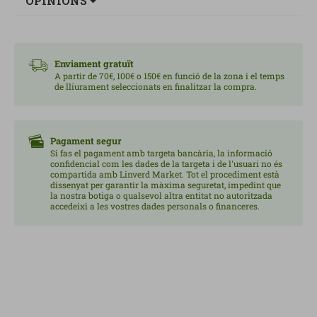
OPINIONS
estacionals.
Sense sucre, són aptes per a qui vol evitar els sucres
afegits sense renunciar al sabor.
Enviament gratuït
A partir de 70€, 100€ o 150€ en funció de la zona i el temps
de lliurament seleccionats en finalitzar la compra.
Una solució còmoda i funcional per al benestar diari.
A Linverd apostem per complements pràctics que
Pagament segur
acompanyen un estil de vida saludable.
Si fas el pagament amb targeta bancària, la informació
confidencial com les dades de la targeta i de l'usuari no és
compartida amb Linverd Market. Tot el procediment està
Contingut: 18 unitats.
dissenyat per garantir la màxima seguretat, impedint que
la nostra botiga o qualsevol altra entitat no autoritzada
accedeixi a les vostres dades personals o financeres.
>