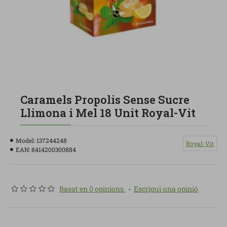
Caramels Propolis Sense Sucre
Llimona i Mel 18 Unit Royal-Vit
Model:
137244248
Royal-Vit
EAN:
8414200300884
Basat en 0 opinions.
-
Escrigui una opinió