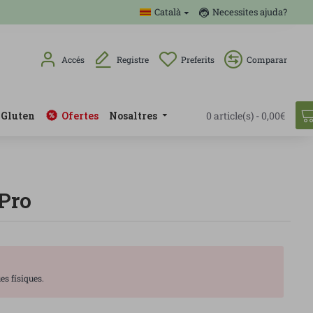
Català
Necessites ajuda?
Accés
Registre
Preferits
Comparar
 Gluten
Ofertes
Nosaltres
0 article(s) - 0,00€
 Pro
es físiques.