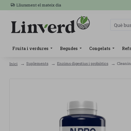
Lliurament el mateix dia
Fruita i verdures
Begudes
Congelats
Refr
Suplements
Enzims digestius i probiòtics
Cleanin
Inici