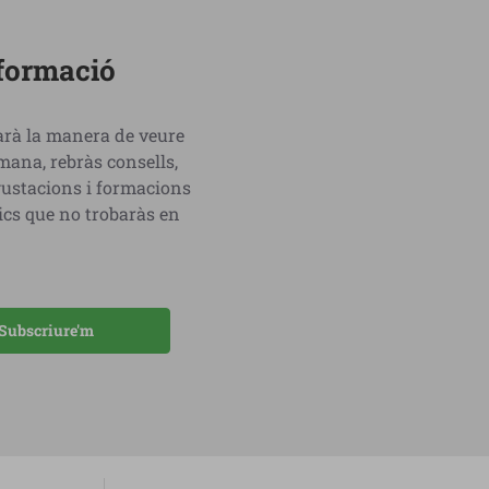
sformació
iarà la manera de veure
ana, rebràs consells,
egustacions i formacions
ics que no trobaràs en
Subscriure'm