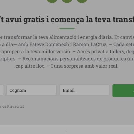
’t avui gratis i comença la teva tran
r transformar la teva alimentació i energia diària. Et canv
dia a dia— amb Esteve Doménech i Ramon LaCruz. – Cada setm
t’apropen a la teva millor versió. – Accés privat a tallers, d
criptors. – Recomanacions personalitzades de productes ún
cap altre lloc. – I una sorpresa amb valor real.
a de Privacitat