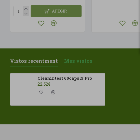
AFEGIR
Vistos recentment
Més vistos
Cleanintest 60caps N Pro
22,52€