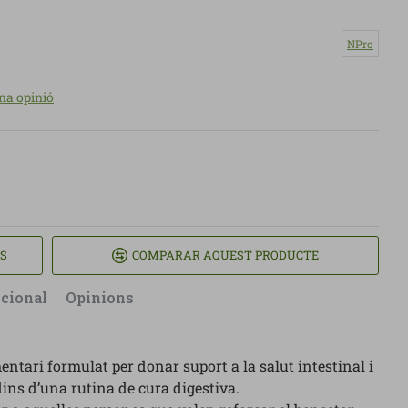
NPro
na opinió
TS
COMPARAR AQUEST PRODUCTE
icional
Opinions
tari formulat per donar suport a la salut intestinal i
 dins d’una rutina de cura digestiva.