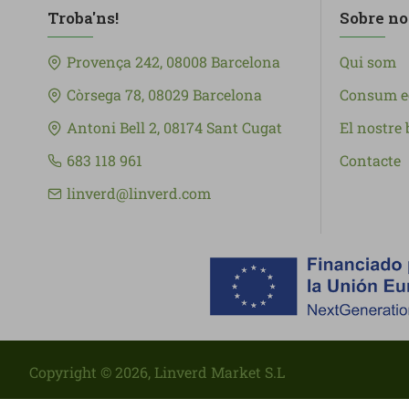
Troba'ns!
Sobre no
Provença 242, 08008 Barcelona
Qui som
Còrsega 78, 08029 Barcelona
Consum e
Antoni Bell 2, 08174 Sant Cugat
El nostre 
683 118 961
Contacte
linverd@linverd.com
Copyright ©
2026
, Linverd Market S.L