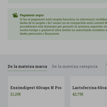
Pagament segur
Si fas el pagament amb targeta bancària, la informació confiden
dades de la targeta i de l'usuari no és compartida amb Linverd M
procediment està dissenyat per garantir la màxima seguretat, i
nostra botiga o qualsevol altra entitat no autoritzada accedeixi a
dades personals o financeres.
De la mateixa marca
De la mateixa categoria
Enzimdigest 60caps N Pro
Lactoferrina 60ca
21,25€
42,75€