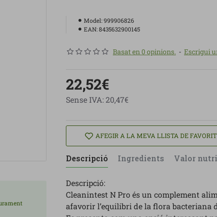
Model:
999906826
EAN:
8435632900145
Basat en 0 opinions.
-
Escrigui u
22,52€
Sense IVA: 20,47€
AFEGIR A LA MEVA LLISTA DE FAVORI
Descripció
Ingredients
Valor nutr
Descripció:
Cleanintest N Pro és un complement alimen
liurament
afavorir l’equilibri de la flora bacteriana