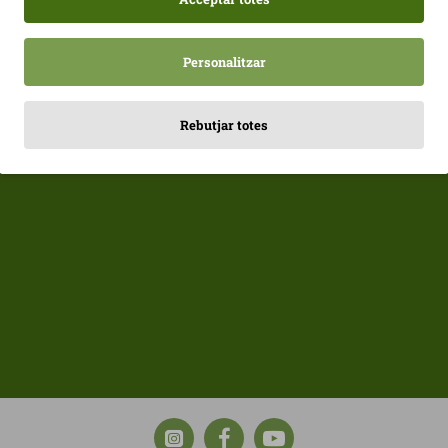
És important integrar-lo dins d’un conte
personalitzada segons les necessitats de
AFEGIR
Contingut: 60 càpsules.
Personalitzar
Rebutjar totes