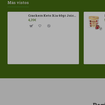
Más vistos
Crackers Keto Xia 60gr Joice Foods ECO
4,39€
Regí