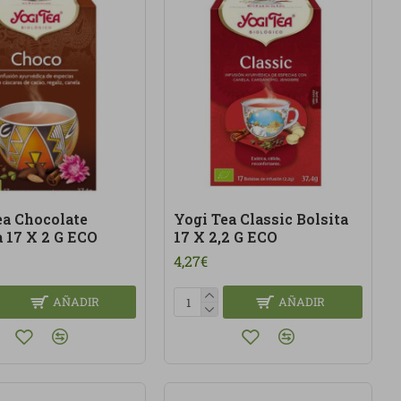
ea Chocolate
Yogi Tea Classic Bolsita
a 17 X 2 G ECO
17 X 2,2 G ECO
4,27€
AÑADIR
AÑADIR