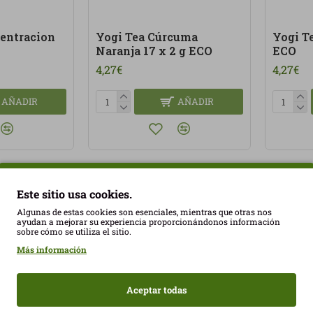
entracion
Yogi Tea Cúrcuma
Yogi Te
Naranja 17 x 2 g ECO
ECO
4,27€
4,27€
AÑADIR
AÑADIR
Este sitio usa cookies.
Algunas de estas cookies son esenciales, mientras que otras nos
nácea 17 x
Yogi Tea Felicidad 17 x
Yogi T
ayudan a mejorar su experiencia proporcionándonos información
1,8 g ECO
1,8 G 
sobre cómo se utiliza el sitio.
4,27€
4,27€
Más información
AÑADIR
Aceptar todas