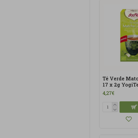
Té Verde Mat
17 x 2g YogiT
4,27€