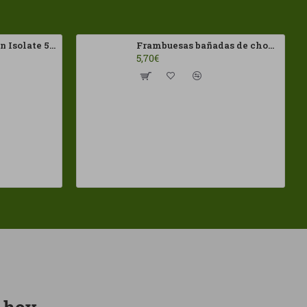
100% Whey Protein Isolate 500g HSN
Frambuesas bañadas de chocolates Negro Franui 150gr Sin Gluten
5,70€
o hoy