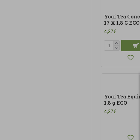
Yogi Tea Conc
17 X 1,8 G ECO
4,27€
Yogi Tea Equi
1,8 g ECO
4,27€