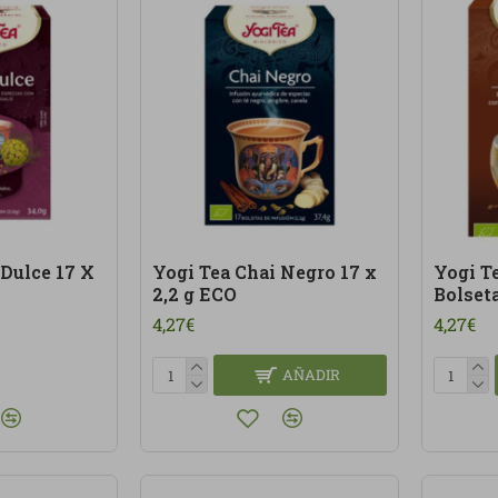
 Dulce 17 X
Yogi Tea Chai Negro 17 x
Yogi T
2,2 g ECO
Bolset
4,27€
4,27€
AÑADIR