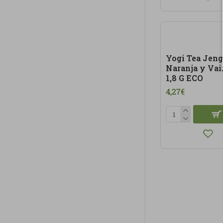
Yogi Tea Jeng
Naranja y Vai
1,8 G ECO
4,27€