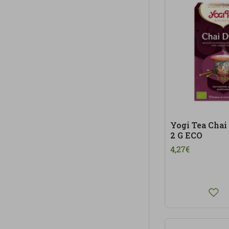
Yogi Tea Chai
2 G ECO
4,27€