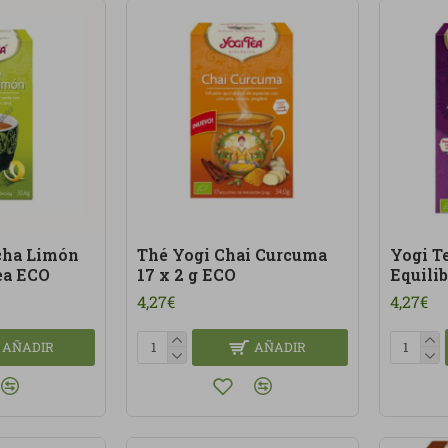
cha Limón
Thé Yogi Chai Curcuma
Yogi T
ea ECO
17 x 2 g ECO
Equilib
4,27€
4,27€
AÑADIR
AÑADIR