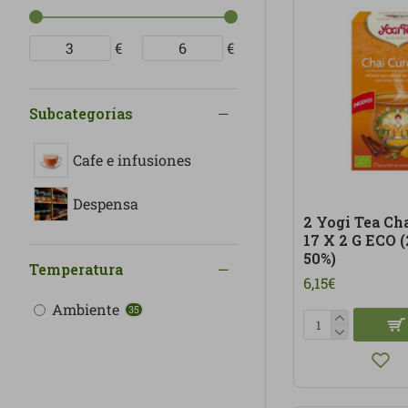
€
€
Subcategorías
Cafe e infusiones
Despensa
2 Yogi Tea Ch
17 X 2 G ECO 
50%)
Temperatura
6,15€
Ambiente
35