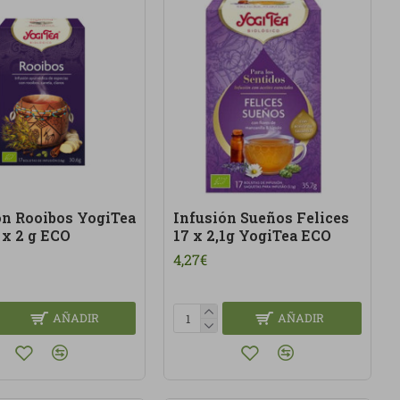
ón Rooibos YogiTea
Infusión Sueños Felices
 x 2 g ECO
17 x 2,1g YogiTea ECO
4,27€
AÑADIR
AÑADIR