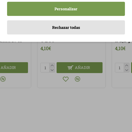
Personalizar
Rechazar todas
ibre,
Yogi Tea Navidad 17 X 2,1
Yogi T
nilla 17 X
G ECO
x 2,2 g
4,10€
4,10€
AÑADIR
AÑADIR