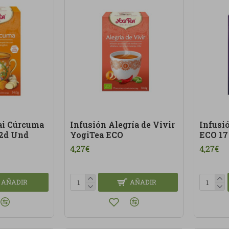
ai Cúrcuma
Infusión Alegría de Vivir
Infusi
(2d Und
YogiTea ECO
ECO 17
4,27€
4,27€
AÑADIR
AÑADIR