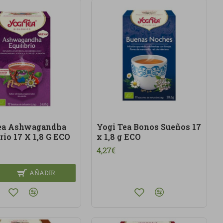
ea Ashwagandha
Yogi Tea Bonos Sueños 17
rio 17 X 1,8 G ECO
x 1,8 g ECO
4,27€
AÑADIR