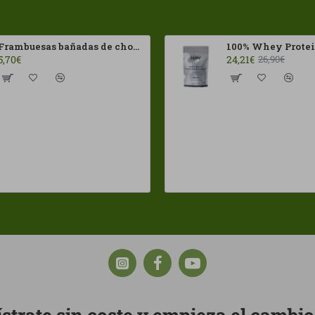
Frambuesas bañadas de chocolates con leche Franui 150gr Sin Gluten
5,70€
24,21€
26,90€
strate sin coste y empieza el cambi