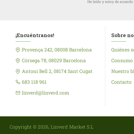
He leído y estoy de acuerdo
Natumi
NaturGreen
Nea
Oatly
¡Encuéntranos!
Sobre no
Parxet
Provença 242, 08008 Barcelona
Quiénes 
Quevall
Còrsega 78, 08029 Barcelona
Consumo 
Raimat
Antoni Bell 2, 08174 Sant Cugat
Nuestro b
REFIX
683 118 961
Contacto
Sant Aniol
linverd@linverd.com
Santiveri
satirs
Sol Natural
Soria Natural
Copyright ©
2026
, Linverd Market S.L