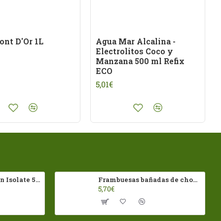
ont D'Or 1L
Agua Mar Alcalina -
Electrolitos Coco y
Manzana 500 ml Refix
ECO
5,01€
100% Whey Protein Isolate 500g HSN
Frambuesas bañadas de chocolates Negro Franui 150gr Sin Gluten
5,70€