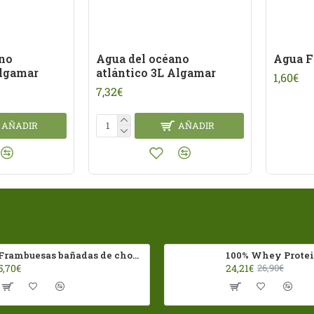
ano
Agua del océano
Agua F
Algamar
atlántico 3L Algamar
1,60€
7,32€
AÑADIR
AÑADIR
Frambuesas bañadas de chocolates con leche Franui 150gr Sin Gluten
5,70€
24,21€
26,90€