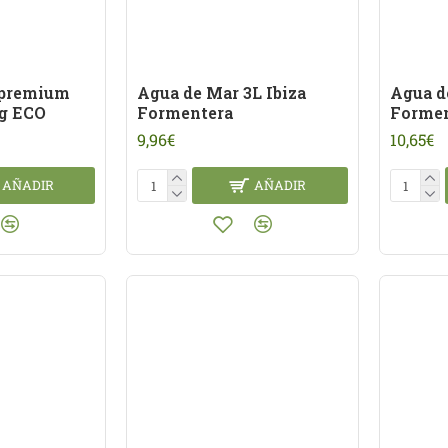
 premium
Agua de Mar 3L Ibiza
Agua d
rg ECO
Formentera
Formen
9,96€
10,65€
AÑADIR
AÑADIR