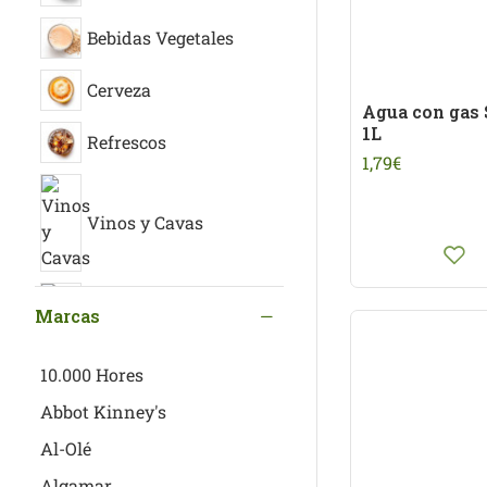
Bebidas Vegetales
Cerveza
Agua con gas 
1L
Refrescos
1,79€
Vinos y Cavas
Zumos
Marcas
10.000 Hores
Abbot Kinney's
Al-Olé
Algamar