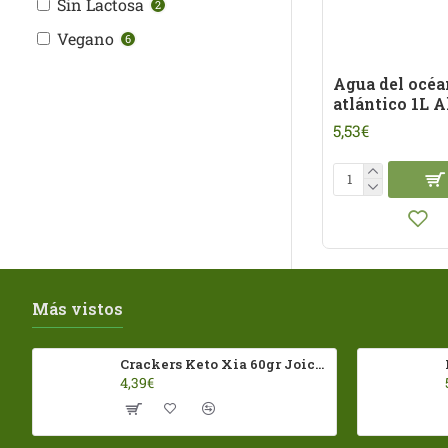
Sin Lactosa
2
Cocomi
Vegano
6
Coll
Agua del océ
ComoComo
atlántico 1L 
Contraseña
5,53€
COSMOS
Dr.Goerg
Ecomil
EcoSalim
Enovo
Más vistos
Font D'Or
Crackers Keto Xia 60gr Joice Foods ECO
GIMBER
4,39€
Good Bio Foods
Grandeur Nature