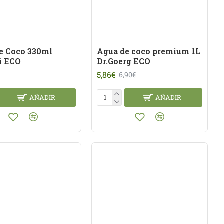
e Coco 330ml
Agua de coco premium 1L
i ECO
Dr.Goerg ECO
5,86€
6,90€
AÑADIR
AÑADIR