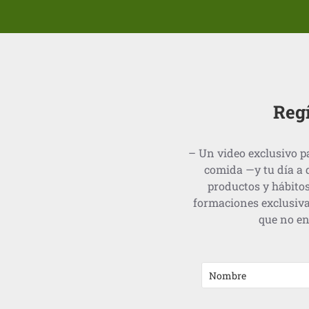
Hericamps
Hollinger
Ibiza i Formentera
Isola
Regí
IsolaBio
Kom Vida
– Un video exclusivo pa
La Finestra Sul Cielo
comida —y tu día a 
La Vendita
productos y hábitos
magrana
formaciones exclusiva
que no en
Maria Treben
Monchique
Monsoy
Mun