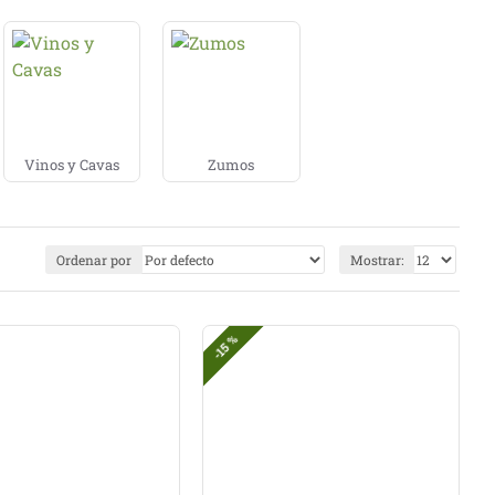
ológicos
, bebidas sin aditivos innecesarios, opciones
ión saludable.
inerales ricas en minerales o bebidas naturales
das pueden ser una buena opción para variar tu rutina.
también encontrarás bebidas vegetales ecológicas de
Vinos y Cavas
Zumos
ciente de hidratarte, con productos seleccionados
Ordenar por
Mostrar:
-15 %