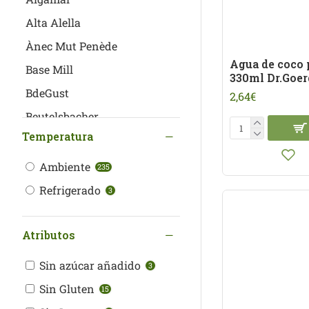
Alta Alella
Ànec Mut Penède
Agua de coco
Base Mill
330ml Dr.Goe
BdeGust
2,64€
Beutelsbacher
Temperatura
Bio-K
Biosabor
Ambiente
235
Biotta
Refrigerado
3
Budels
Cal Valls
Atributos
Cantero de Letur
Sin azúcar añadido
3
Casa Amella
Sin Gluten
15
celler JOC