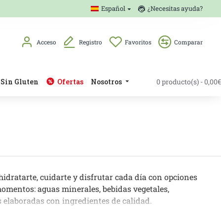
Español
¿Necesitas ayuda?
Acceso
Registro
Favoritos
Comparar
Sin Gluten
Ofertas
Nosotros
0 producto(s) - 0,00€
idratarte, cuidarte y disfrutar cada día con opciones
momentos: aguas minerales, bebidas vegetales,
s elaboradas con ingredientes de calidad.
su composición, el origen de los ingredientes y cómo