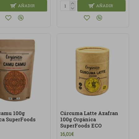
AÑADIR
AÑADIR
camu 100g
Cúrcuma Latte Azafran
ca SuperFoods
100g Orgánica
SuperFoods ECO
16,01€