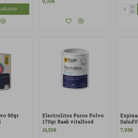
9,39€
AÑADIR
vo 90gr
Electrolitos Puros Polvo
Espina
d
170gr Raab vitalfood
SaludV
16,50€
7,98€