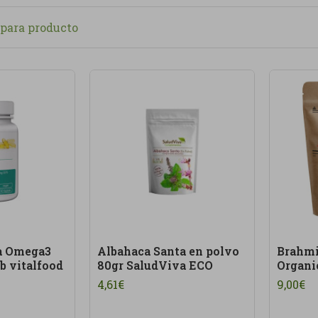
productos saciantes, opciones sin azúcar añadido, alimen
para producto
a variada, según disponibilidad. Priorizamos productos
pre que es posible, procedentes de
agricultura ecológica
.
e nutrición saludable
pueden ayudarte a construir mejor
 bien planteada. En Linverd apostamos por un enfoque prá
da día.
ndemos
productos ecológicos
, alimentación saludable y 
ía de dieta y nutrición está pensada para quienes quiere
nes más conscientes en su alimentación diaria.
ga Omega3
Albahaca Santa en polvo
Brahmi
b vitalfood
80gr SaludViva ECO
Organi
4,61€
9,00€