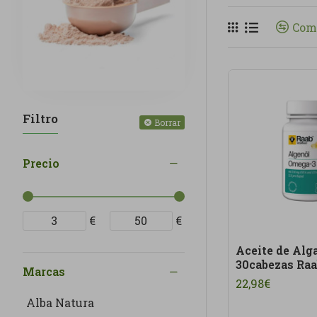
nutricionales, 
Com
apoyar una diet
limpias y, siem
Los
productos d
real, variada y
lo que comes ca
Filtro
Borrar
En Linverd ve
Nuestra categor
Precio
y tomar decisio
€
€
Aceite de Al
30cabezas Raa
Marcas
22,98€
Alba Natura