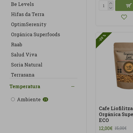
Be Levels
Hifas da Terra
OptimSerenity
Orgánica Superfoods
-20 %
Raab
Salud Viva
Soria Natural
Terrasana
Temperatura
Ambiente
19
Cafe Liofilitz
Orgánica Sup
ECO
12,00€
15,00€