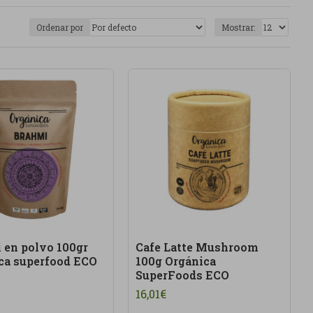
tos ricos en nutrientes o fórmulas pensadas para
Ordenar por
Mostrar:
 con ingredientes seleccionados, composiciones
es rutinas, pero no sustituyen una alimentación
ctico, sin promesas milagro, basado en elegir mejor
suplementos naturales escogidos con criterio.
n cuidarse mejor, ganar energía, mejorar sus hábitos
 en polvo 100gr
Cafe Latte Mushroom
ca superfood ECO
100g Orgánica
SuperFoods ECO
16,01€