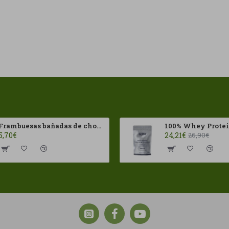
Frambuesas bañadas de chocolates con leche Franui 150gr Sin Gluten
5,70€
24,21€
26,90€