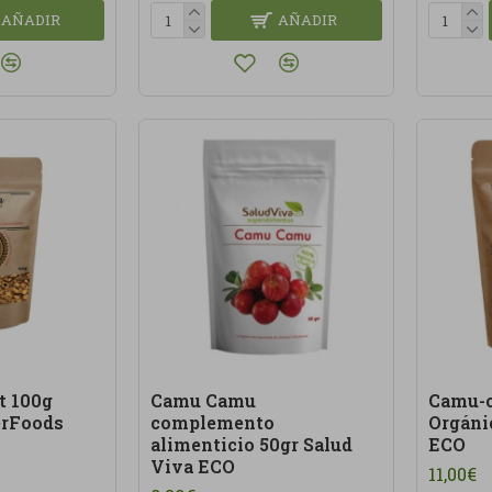
AÑADIR
AÑADIR
at 100g
Camu Camu
Camu-
erFoods
complemento
Orgáni
alimenticio 50gr Salud
ECO
Viva ECO
11,00€