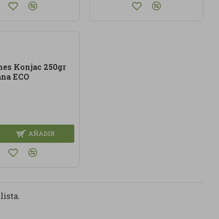
ines Konjac 250gr
ana ECO
AÑADIR
lista.