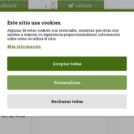
AÑADIR
AÑADIR
Este sitio usa cookies.
Algunas de estas cookies son esenciales, mientras que otras nos
ayudan a mejorar su experiencia proporcionándonos información
sobre cómo se utiliza el sitio.
Más información
Hifas Equilibrium 60
Hifas 
capsulas Hifas da Terra
capsula
Aceptar todas
45,00€
45,00€
Personalizar
Rechazar todas
nce 120
 Be Levels