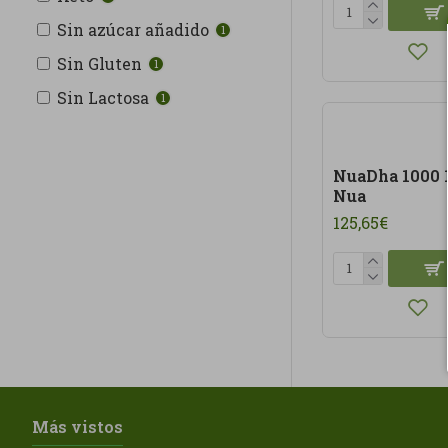
Sin azúcar añadido
1
Sin Gluten
1
Sin Lactosa
1
NuaDha 1000 1
Nua
125,65€
Más vistos