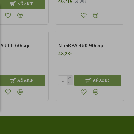
46,71€
51,90€
AÑADIR
A 500 60cap
NuaEPA 450 90cap
48,23€
AÑADIR
AÑADIR