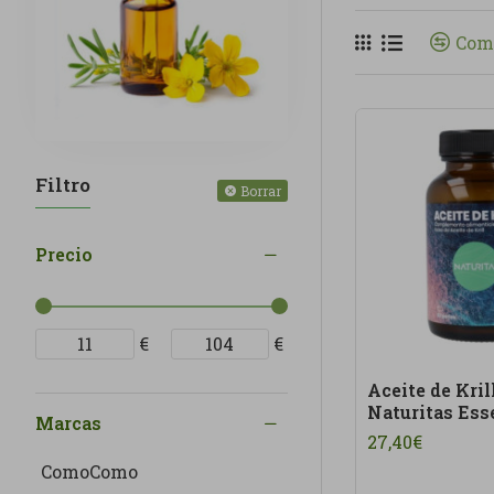
aceite de onagr
Com
productos de ca
Los
suplemento
siempre como c
necesidades: op
Filtro
En Linverd ve
Borrar
Nuestra categor
calidad, conscie
Precio
€
€
Aceite de Kril
Naturitas Ess
Marcas
27,40€
ComoComo