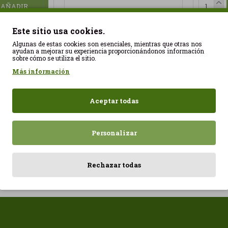
AÑADIR
Este sitio usa cookies.
Algunas de estas cookies son esenciales, mientras que otras nos
ayudan a mejorar su experiencia proporcionándonos información
sobre cómo se utiliza el sitio.
Más información
NuaDH
32 Perlas
NuaDha 1000, 30 Perlas
46,97€
Nua
Aceptar todas
40,62€
Personalizar
AÑADIR
AÑADIR
Rechazar todas