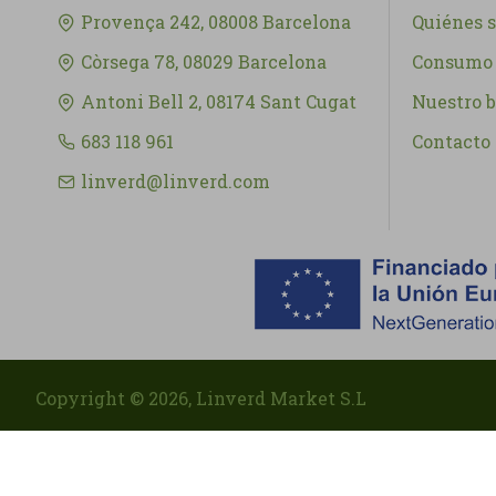
Provença 242, 08008 Barcelona
Quiénes 
Còrsega 78, 08029 Barcelona
Consumo 
Antoni Bell 2, 08174 Sant Cugat
Nuestro b
683 118 961
Contacto
linverd@linverd.com
Copyright ©
2026
, Linverd Market S.L