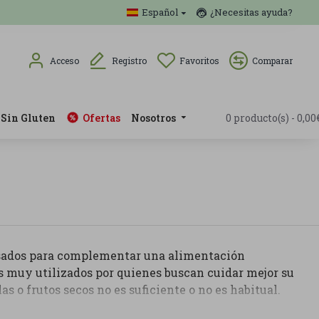
Español
¿Necesitas ayuda?
Acceso
Registro
Favoritos
Comparar
Sin Gluten
Ofertas
Nosotros
0 producto(s) - 0,00
ados para complementar una alimentación
os muy utilizados por quienes buscan cuidar mejor su
 o frutos secos no es suficiente o no es habitual.
escado, aceite de krill, aceite de hígado de bacalao,