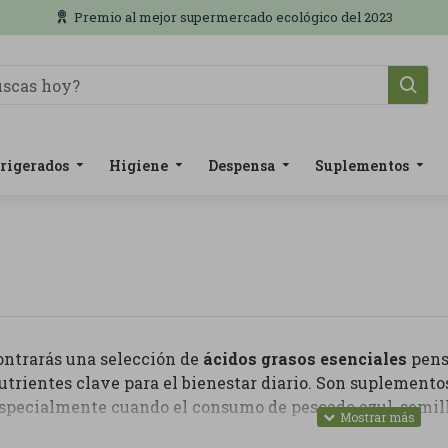
Premio al mejor supermercado ecológico del 2023
rigerados
Higiene
Despensa
Suplementos
ontrarás una selección de
ácidos grasos esenciales
pens
utrientes clave para el bienestar diario. Son suplement
specialmente cuando el consumo de pescado azul, semillas
ategoría puedes encontrar omega 3, DHA, EPA, aceite de p