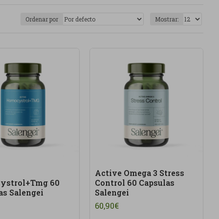
 combinadas, según disponibilidad. Priorizamos
Ordenar por
Mostrar:
os bien seleccionados.
n interesante dentro de una rutina de autocuidado,
 seleccionamos fórmulas pensadas para diferentes
 combinaciones con otros nutrientes.
suplementos naturales escogidos con criterio.
uidar su bienestar desde una suplementación de
Active Omega 3 Stress
ystrol+Tmg 60
Control 60 Capsulas
as Salengei
Salengei
60,90€