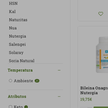
HSN
Kal
Naturitas
Nua
Nutergia
Salengei
Solaray
Soria Natural
Webotanix
Temperatura
Ambiente
20
Bileina Onagr
Nutergia
Atributos
19,75€
Keto
1