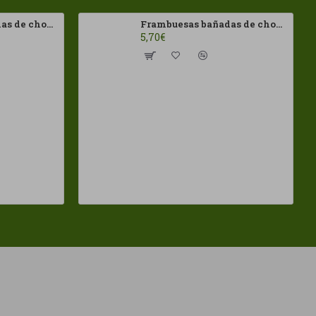
Frambuesas bañadas de chocolates con leche Franui 150gr Sin Gluten
Frambuesas bañadas de chocolates Negro Franui 150gr Sin Gluten
5,70€