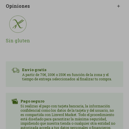
mientras que el interior mantiene la suculencia
Opiniones
propia del pollo, consiguiendo un equilibrio
perfecto entre sabor y consistencia. Son ideales
tanto para una comida informal como para
incorporarla en recetas más elaboradas, aportando
un toque sabroso y diferente.
Sin gluten
Para su preparación, se recomienda freírlos en
aceite caliente hasta que adquieran un color
dorado y una textura bien crujiente. Pueden
Envío gratis
servirse como aperitivo, acompañados de salsas al
A partir de 70€, 100€ o 150€ en función de la zona y el
gusto o incluso añadirlos a ensaladas para dar un
tiempo de entrega seleccionados al finalizar tu compra.
punto proteico y atractivo al plato. Contenido:
150g. Alérgenos: Elaborado en una instalación sin
gluten, pero donde se manipulan productos lácteos,
Pago seguro
ovoproductos, pescado y marisco. Claims: Sin
Si realizas el pago con tarjeta bancaria, la información
confidencial como los datos de la tarjeta y del usuario, no
Gluten, sin ultraprocesados.
es compartida con Linverd Market. Todo el procedimiento
está diseñado para garantizar la máxima seguridad,
impidiendo que nuestra tienda o cualquier otra entidad no
autorizada acceda a tus datos personales o financieros.