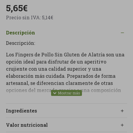
5,65€
Precio sin IVA: 5,14€
Descripción
Descripción:
Los Fingers de Pollo Sin Gluten de Alatría son una
opción ideal para disfrutar de un aperitivo
crujiente con una calidad superior y una
elaboración más cuidada. Preparados de forma
artesanal, se diferencian claramente de otras
opciones del mercado gracias a una composición
más limpia, sin ingredientes ultraprocesados ​​y con
especial atención a evitar la contaminación
Ingredientes
cruzada con gluten.
Su rebozado con pan rallado sin gluten proporciona
Valor nutricional
una textura especialmente crujiente por fuera,