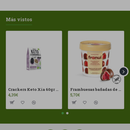
Más vistos
Crackers Keto Xia 60gr Joice Foods ECO
Frambuesas bañadas de chocolates con leche Franui 150gr Sin Gluten
4,39€
5,70€