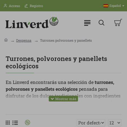
Acceso
Registro
Español
Despensa
Turrones polvorones y panellets
Turrones, polvorones y panellets
ecológicos
En Linverd encontrarás una selección de
turrones,
polvorones y panellets ecológicos
pensada para
disfrutar de los dulces tradicionales con ingredientes
de mejor calidad. Son opciones ideales para Navidad,
celebraciones familiares, sobremesas especiales o
momentos en los que quieres mantener la tradición
con una elección más cuidada.