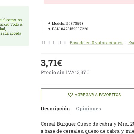
cial como los
Modelo:
110378593
arket. Todo el
dad,
EAN:
8428159007220
rizada acceda
Basado en 0 valoraciones.
-
Es
3,71€
Precio sin IVA: 3,37€
AGREGAR A FAVORITOS
Descripción
Opiniones
Cereal Burguer Queso de cabra y Miel 
a base de cereales, queso de cabra y mie