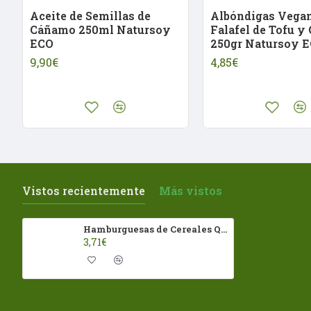
Aceite de Semillas de
Albóndigas Vega
Cáñamo 250ml Natursoy
Falafel de Tofu y
ECO
250gr Natursoy 
9,90€
4,85€
Vistos recientemente
Más vistos
Hamburguesas de Cereales Queso de cabra y miel 2 unido 200gr Natursoy
3,71€