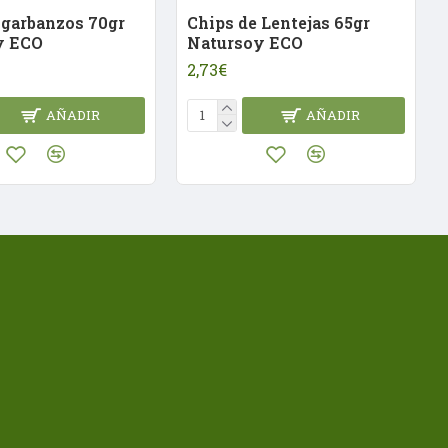
 garbanzos 70gr
Chips de Lentejas 65gr
y ECO
Natursoy ECO
2,73€
AÑADIR
AÑADIR