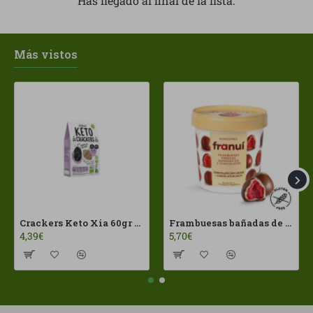
Has llegado al final de la lista.
Más vistos
Crackers Keto Xia 60gr Joice Foods ECO
Frambuesas bañadas de chocolates con leche Franui 150gr Sin Gluten
4,39€
5,70€