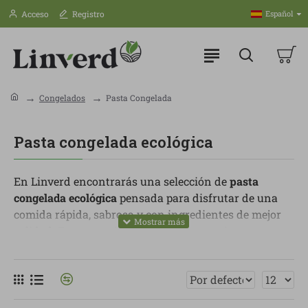
Acceso
Registro
Español
Congelados
Pasta Congelada
Pasta congelada ecológica
En Linverd encontrarás una selección de
pasta
congelada ecológica
pensada para disfrutar de una
comida rápida, sabrosa y con ingredientes de mejor
calidad. Es una opción ideal para tener siempre en
casa y resolver comidas o cenas sin complicarte, pero
sin renunciar a una elección más cuidada.
Dentro de esta categoría puedes encontrar pasta
fresca congelada, raviolis, tortellini, gnocchi, lasañas,