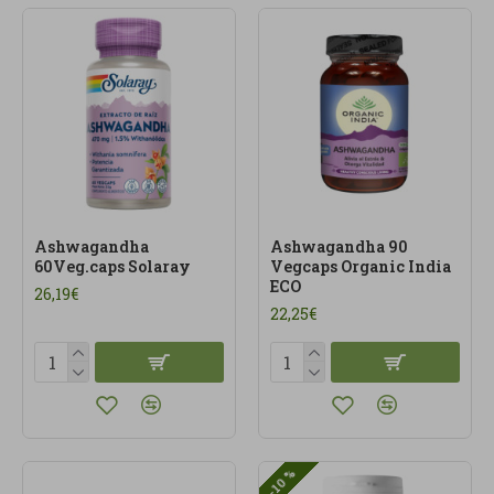
alimentación saludable y suplementos naturales
escogidos con atención. Nuestra categoría de
sistema nervioso está pensada para quienes
quieren recuperar calma, energía mental y
equilibrio con productos de calidad y bien
elegidos.
Ashwagandha
Ashwagandha 90
60Veg.caps Solaray
Vegcaps Organic India
ECO
26,19€
22,25€
-10 %