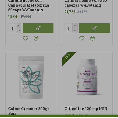
Calmía noche con
Calmía noche Forte 60
Cannabis Melatonina
cabezas WeBotanix
60caps WeBotanix
21,75€
24,17€
15,84€
17,60€
-10 %
Calmo Creamer 300gr
Citicoline 120cap HSN
Baïa
41,31€
45,90€