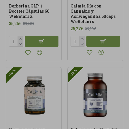
Berberina GLP-1
Calmia Día con
Booster Cápsulas 60
Cannabis y
WeBotanix
Ashwagandha 60caps
WeBotanix
35,26€
39,18€
26,27€
29,19€
-10 %
-10 %