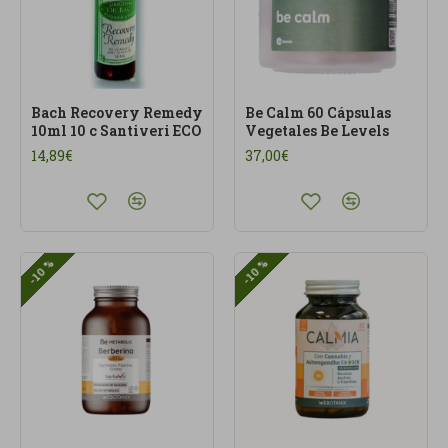
Bach Recovery Remedy
Be Calm 60 Cápsulas
10ml 10 c Santiveri ECO
Vegetales Be Levels
14,89€
37,00€
-10 %
-10 %