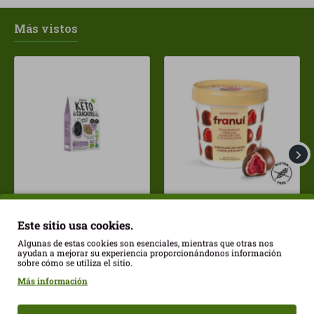
Más vistos
Crackers Keto Xia 60gr Joice Foods ECO
Frambuesas bañadas de chocolates con leche Franui 150gr Sin Gluten
4,39€
5,70€
Este sitio usa cookies.
Algunas de estas cookies son esenciales, mientras que otras nos
ayudan a mejorar su experiencia proporcionándonos información
sobre cómo se utiliza el sitio.
Más información