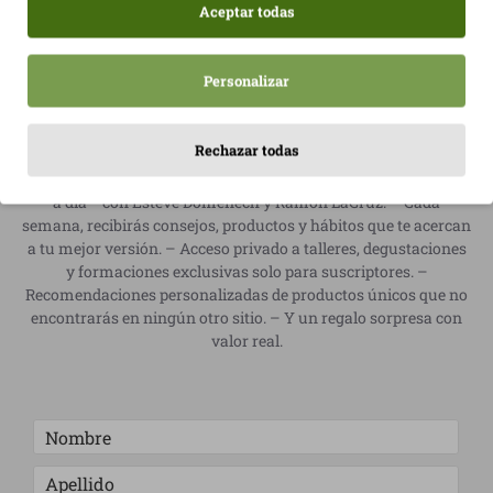
Aceptar todas
Regístrate sin coste y empieza el cambio
Personalizar
hoy
Rechazar todas
– Un video exclusivo para transformar tu alimentación y tu
energía diaria. Te cambiará la forma de ver la comida —y tu día
a día— con Esteve Doménech y Ramon LaCruz. – Cada
semana, recibirás consejos, productos y hábitos que te acercan
a tu mejor versión. – Acceso privado a talleres, degustaciones
y formaciones exclusivas solo para suscriptores. –
Recomendaciones personalizadas de productos únicos que no
encontrarás en ningún otro sitio. – Y un regalo sorpresa con
valor real.