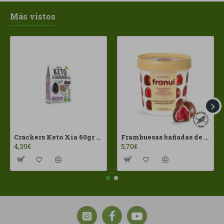
Más vistos
Crackers Keto Xia 60gr Joice Foods ECO
Frambuesas bañadas de chocolates con leche Franui 150gr Sin Gluten
4,39€
5,70€