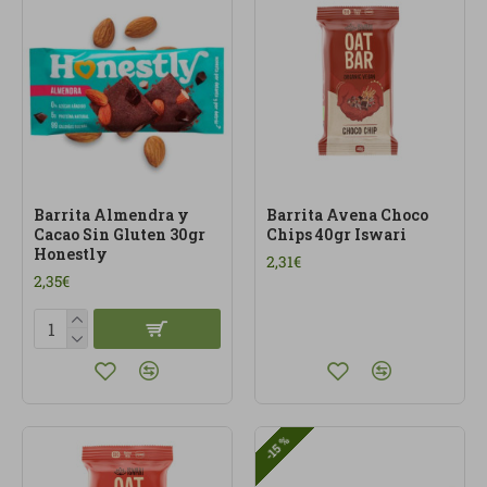
quieren empezar el día con energía, comer mejor
entre horas y elegir opciones más conscientes.
Barrita Almendra y
Barrita Avena Choco
Cacao Sin Gluten 30gr
Chips 40gr Iswari
Honestly
2,31€
2,35€
-15 %