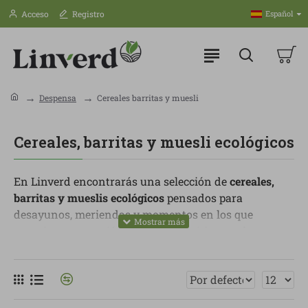
Acceso
Registro
Español
Despensa
Cereales barritas y muesli
Cereales, barritas y muesli ecológicos
En Linverd encontrarás una selección de
cereales,
barritas y mueslis ecológicos
pensados para
desayunos, meriendas y momentos en los que
necesitas una opción práctica, nutritiva y sabrosa.
Son productos ideales para tener en la despensa y
resolver el día a día sin recurrir a opciones
convencionales cargadas de azúcares refinados o
ingredientes innecesarios.