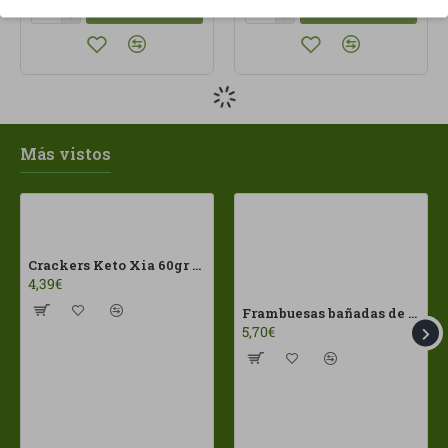
Más vistos
Crackers Keto Xia 60gr Joice Foods ECO
4,39€
Frambuesas bañadas de chocolates con leche Franui 150gr Sin Gluten
5,70€