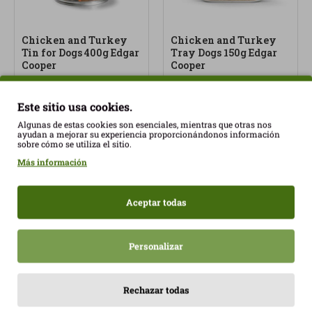
Chicken and Turkey
Chicken and Turkey
Tin for Dogs 400g Edgar
Tray Dogs 150g Edgar
Cooper
Cooper
4,26€
2,08€
Este sitio usa cookies.
Algunas de estas cookies son esenciales, mientras que otras nos
ayudan a mejorar su experiencia proporcionándonos información
sobre cómo se utiliza el sitio.
Más información
Aceptar todas
Chicken Paté for Adult
Cats 85g Edgar Cooper
Codfish and Chicken
Personalizar
Paté for Kitten Cats 85g
1,61€
Edgar Cooper
1,51€
Rechazar todas