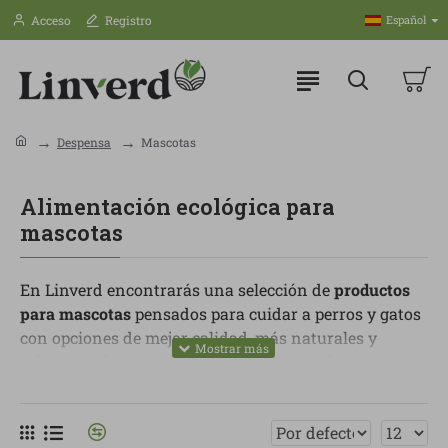
Acceso
Registro
Español
Despensa
Mascotas
Alimentación ecológica para
mascotas
En Linverd encontrarás una selección de
productos
para mascotas
pensados para cuidar a perros y gatos
con opciones de mejor calidad, más naturales y
seleccionadas con criterio. Sabemos que la
alimentación y el cuidado de los animales también
forman parte de una forma de vida más consciente.