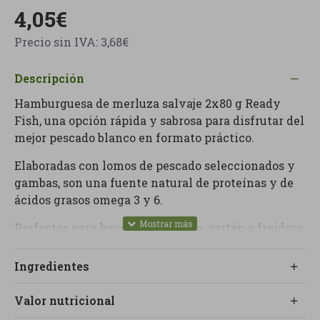
4,05€
Precio sin IVA: 3,68€
Descripción
Hamburguesa de merluza salvaje 2x80 g Ready
Fish, una opción rápida y sabrosa para disfrutar del
mejor pescado blanco en formato práctico.
Elaboradas con lomos de pescado seleccionados y
gambas, son una fuente natural de proteínas y de
ácidos grasos omega 3 y 6.
Perfectos para hacer a la plancha, sartén o freidora
de aire, con una textura jugosa por dentro y
ligeramente dorada por fuera.
Ingredientes
Sin gluten, sin lactosa y sin huevo, ideales para
Valor nutricional
personas con intolerancias o que desean una