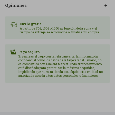
opción más ligera.
Opiniones
Envasadas en atmósfera protectora para conservar
mejor el sabor y la calidad hasta el momento de su
consumo.
Envío gratis
A partir de 70€, 100€ o 150€ en función de la zona y el
tiempo de entrega seleccionados al finalizar tu compra.
Pago seguro
Si realizas el pago con tarjeta bancaria, la información
confidencial como los datos de la tarjeta y del usuario, no
es compartida con Linverd Market. Todo el procedimiento
está diseñado para garantizar la máxima seguridad,
impidiendo que nuestra tienda o cualquier otra entidad no
autorizada acceda a tus datos personales o financieros.