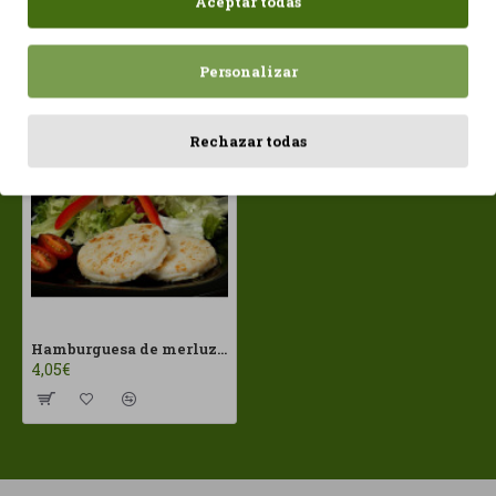
Aceptar todas
Personalizar
Vistos recientemente
Más vistos
Rechazar todas
Hamburguesa de merluza Salvaje 2x80gr S/G Ready Fish
4,05€