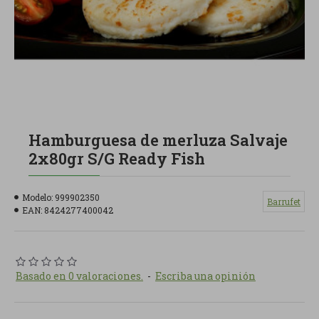
Hamburguesa de merluza Salvaje
2x80gr S/G Ready Fish
Modelo:
999902350
Barrufet
EAN:
8424277400042
Basado en 0 valoraciones.
-
Escriba una opinión