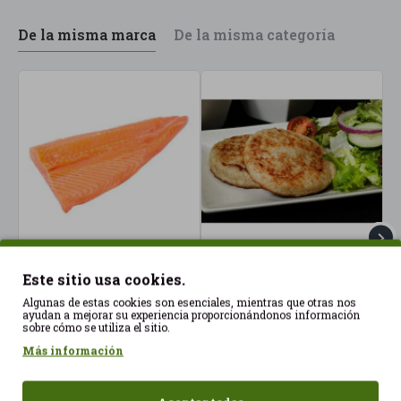
De la misma marca
De la misma categoría
Filete Salmón Rojo
Hamburguesa de Atún
H
Este sitio usa cookies.
Salvatje 750g aprox
Salvaje congelado
y
Algunas de estas cookies son esenciales, mientras que otras nos
Congelado
2x80gr S/G Ready Fish
2
ayudan a mejorar su experiencia proporcionándonos información
31,50€
3,70€
3
sobre cómo se utiliza el sitio.
Más información