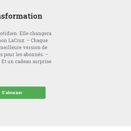
ansformation
otidien. Elle changera
amon LaCruz. – Chaque
 meilleure version de
s pour les abonnés. –
 Et un cadeau surprise
S'abonner