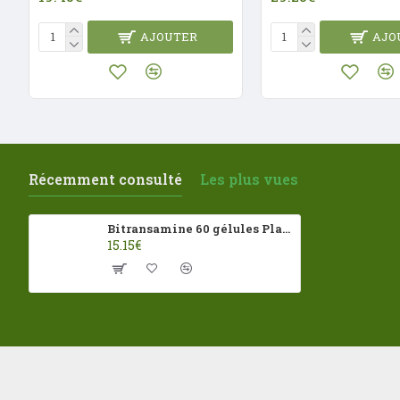
AJOUTER
AJO
Récemment consulté
Les plus vues
Bitransamine 60 gélules Plantsenergy
15.15€