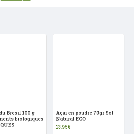
r faciliter son intégration dans la routine
du Brésil 100 g
Açaí en poudre 70gr Sol
ments biologiques
Natural ECO
IQUES
13.95€