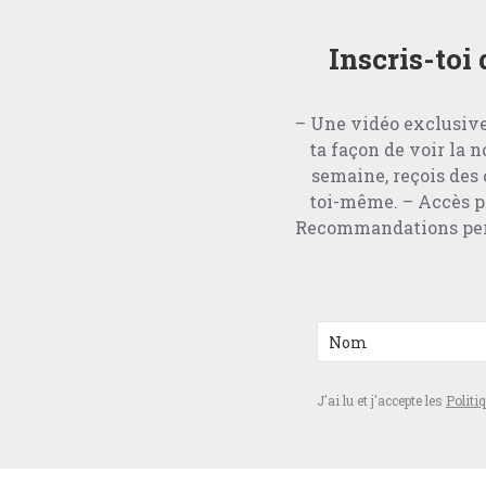
Inscris-toi
– Une vidéo exclusive
ta façon de voir la 
semaine, reçois des 
toi-même. – Accès pr
Recommandations perso
J'ai lu et j'accepte les
Politi