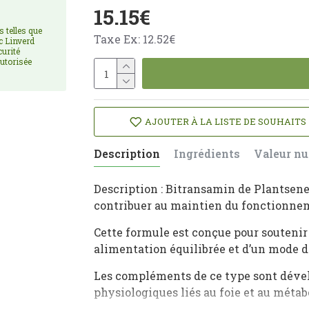
15.15€
s telles que
Taxe Ex: 12.52€
ec Linverd
curité
utorisée
AJOUTER À LA LISTE DE SOUHAITS
Description
Ingrédients
Valeur nu
Description : Bitransamin de Plantsen
contribuer au maintien du fonctionne
Cette formule est conçue pour soutenir 
alimentation équilibrée et d’un mode de
Les compléments de ce type sont dévelo
physiologiques liés au foie et au méta