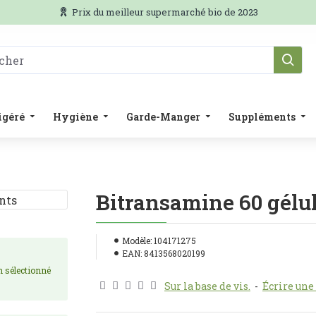
Prix du meilleur supermarché bio de 2023
igéré
Hygiène
Garde-Manger
Suppléments
Bitransamine 60 gélu
Modèle:
104171275
EAN:
8413568020199
on sélectionné
Sur la base de vis.
-
Écrire une