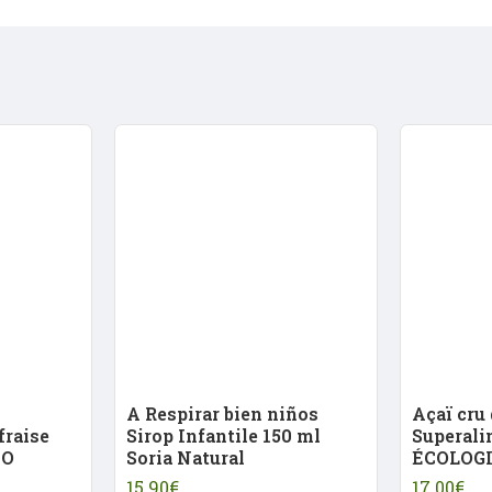
Il se présente sous forme de gélules pou
quotidienne.
Contenu : 60 gélules.
A Respirar bien niños
Açaï cru 
fraise
Sirop Infantile 150 ml
Superali
CO
Soria Natural
ÉCOLOG
15.90€
17.00€