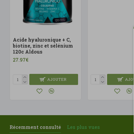
Acide hyaluronique + C,
biotine, zinc et sélénium
120c Aldous
27.97€
AJOUTER
AJO
Récemment consulté
Les plus vues