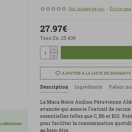
Sur la base de vis.
-
Écrire une
27.97€
Taxe Ex: 25.43€
AJOUTER À LA LISTE DE SOUHAITS
Description
Ingrédients
Valeur nu
La Maca Noire Andine Péruvienne Aldo
avancée qui associe l'extrait de racine
essentielles telles que C, B6 et B12. Pr
pour faciliter la consommation quotidie
on sélectionné
au bien-être.