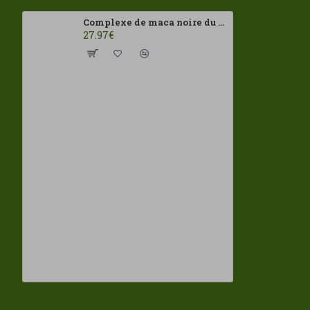
Complexe de maca noire du Pérou 35 000 mg | Extrait 20:1 | Arginine, zinc, vitamines C, B12 et B6 | 200 gélules Aldous
27.97€