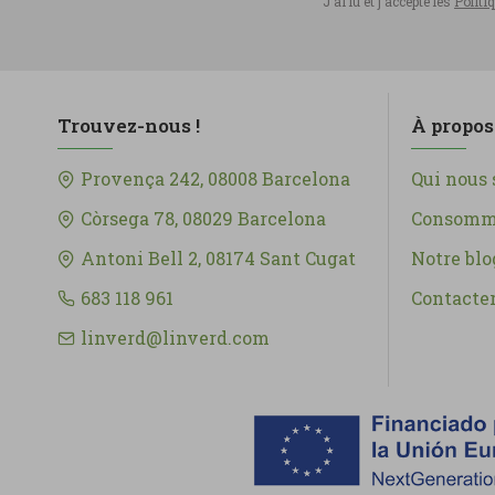
J'ai lu et j'accepte les
Politi
Trouvez-nous !
À propos
Provença 242, 08008 Barcelona
Qui nous
Còrsega 78, 08029 Barcelona
Consomma
Antoni Bell 2, 08174 Sant Cugat
Notre blo
683 118 961
Contacte
linverd@linverd.com