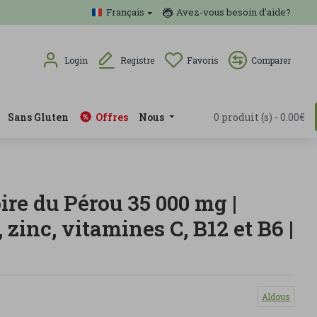
Français
Avez-vous besoin d'aide?
Login
Registre
Favoris
Comparer
Sans Gluten
Offres
Nous
0 produit (s) - 0.00€
re du Pérou 35 000 mg |
, zinc, vitamines C, B12 et B6 |
Aldous