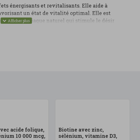
ets énergisants et revitalisants. Elle aide à
vorisant un état de vitalité optimal. Elle est
t aphrodisiaque naturel qui stimule le désir
a fertilité.
 pendant la ménopause, car il contribue à la santé
sa teneur en zinc et en vitamines. Sa combinaison
polyvalent pour les hommes et les femmes qui
r équilibre hormonal et leur qualité de vie.
 une présentation en capsules végétales, la maca
re, pratique et efficace pour prendre soin de votre
vec acide folique,
Biotine avec zinc,
lénium 10 000 mcg,
sélénium, vitamine D3,