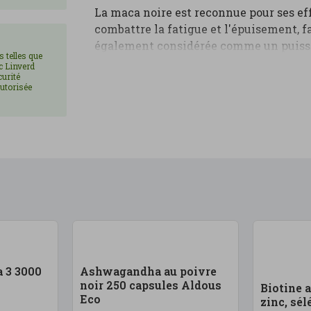
La maca noire est reconnue pour ses eff
combattre la fatigue et l'épuisement, fa
également considérée comme un puissan
s telles que
sexuel et peut influencer positivement l
ec Linverd
curité
Ce complément est également bénéfique
utorisée
osseuse et apporte de la force grâce à 
d'ingrédients actifs en fait un allié 
cherchent à améliorer leur énergie, leu
Avec un profil nutritionnel complet et
noire andine d'Aldous est une option sû
santé de manière naturelle et durable.
 3 3000
Ashwagandha au poivre
noir 250 capsules Aldous
Biotine a
Eco
zinc, sé