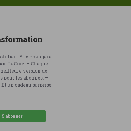
ansformation
otidien. Elle changera
amon LaCruz. – Chaque
 meilleure version de
s pour les abonnés. –
 Et un cadeau surprise
S'abonner