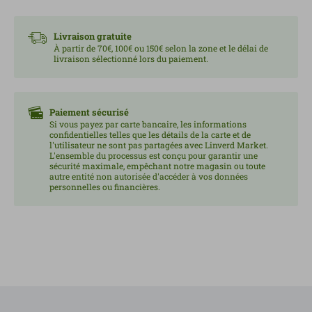
en une expérience unique. Sa texture douce et
onctueuse est idéale à tartiner, à ajouter sur des
Livraison gratuite
toasts, dans des bols, des desserts ou tout simplement
À partir de 70€, 100€ ou 150€ selon la zone et le délai de
livraison sélectionné lors du paiement.
à déguster à la cuillère.
Cette crème se distingue par sa composition pure :
sans sel, sans sucres ajoutés, sans conservateurs ni
Paiement sécurisé
huiles ajoutées. De plus, elle constitue une source
Si vous payez par carte bancaire, les informations
confidentielles telles que les détails de la carte et de
intéressante de protéines et de fibres, s’intégrant
l'utilisateur ne sont pas partagées avec Linverd Market.
L'ensemble du processus est conçu pour garantir une
parfaitement à une alimentation saine. Convient aux
sécurité maximale, empêchant notre magasin ou toute
végétaliens, aux personnes cœliaques et intolérantes
autre entité non autorisée d'accéder à vos données
personnelles ou financières.
au lactose. Présenté dans un bocal en verre
recyclable, il témoigne d'un engagement pour une
consommation plus responsable et durable. Contenu :
350 g.