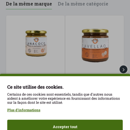
De la même marque
De la même catégorie
Crème Anacoco 350gr
Crème Avellao au
C
Wild Balance
chocolat noir 350 g Wild
n
Ce site utilise des cookies.
Balance
c
11.52€
Certains de ces cookies sont essentiels, tandis que d'autres nous
13.04€
1
aident à améliorer votre expérience en fournissant des informations
sur la façon dont le site est utilisé.
Plus d'informations
Accepter tout