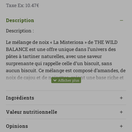
Taxe Ex: 10.47€
Description
Description :
Le mélange de noix « La Misteriosa » de THE WILD
BALANCE est une offre unique dans l’univers des
pâtes à tartiner naturelles, avec une saveur
surprenante qui rappelle celle d’un biscuit, sans
aucun biscuit. Ce mélange est composé d’amandes, de
noix de cajou et de noisettes, créant une base riche et
nutritive, sublimée par une touche d’épices
soigneusement sélectionnées.
Ingrédients
Parmi ses ingrédients aromatiques, on retrouve la
vanille, la noix de coco râpée, la noix de muscade et la
Valeur nutritionnelle
cannelle de Ceylan, qui lui confèrent un profil
aromatique chaleureux et enveloppant, capable de
Opinions
transformer n’importe quel petit-déjeuner ou goûter