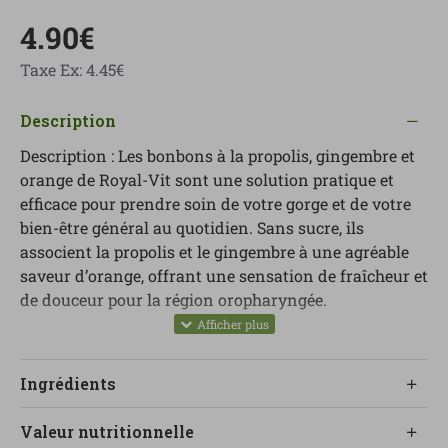
4.90€
Taxe Ex: 4.45€
Description
Description : Les bonbons à la propolis, gingembre et
orange de Royal-Vit sont une solution pratique et
efficace pour prendre soin de votre gorge et de votre
bien-être général au quotidien. Sans sucre, ils
associent la propolis et le gingembre à une agréable
saveur d’orange, offrant une sensation de fraîcheur et
de douceur pour la région oropharyngée.
Ces bonbons contiennent de la vitamine C, qui
contribue au fonctionnement normal du système
Ingrédients
immunitaire. Ils constituent ainsi un allié précieux,
notamment lors des changements de température ou
Valeur nutritionnelle
lorsque vous souhaitez renforcer vos défenses