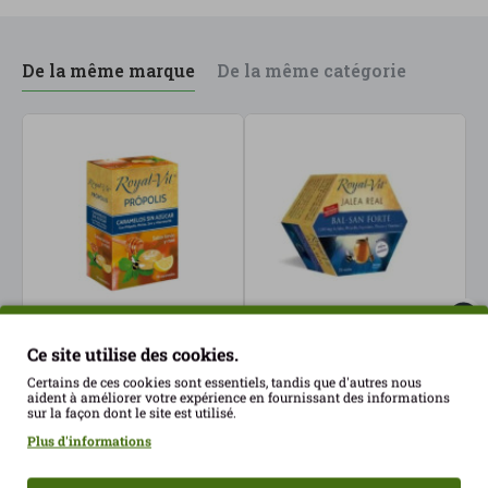
De la même marque
De la même catégorie
Ce site utilise des cookies.
Caramels à la propolis
Gelée Real Bal-San Forte
G
sans sucre, citron et
à l'échinacée 20 flacons
s
Certains de ces cookies sont essentiels, tandis que d'autres nous
aident à améliorer votre expérience en fournissant des informations
miel, 18 unités Royal-Vit
de 200 ml Royal-Vit
3
sur la façon dont le site est utilisé.
4.90€
30.89€
Plus d'informations