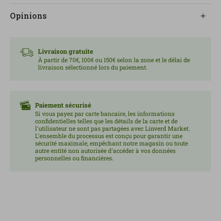
immunitaires en toute simplicité.
Opinions
Pour un effet adoucissant optimal, il est recommandé
de laisser le bonbon fondre lentement dans la
Livraison gratuite
bouche. Une consommation excessive peut avoir un
À partir de 70€, 100€ ou 150€ selon la zone et le délai de
livraison sélectionné lors du paiement.
effet laxatif. Ce produit est déconseillé aux enfants de
moins de 6 ans. Produit sans allergènes déclarés.
Sans sucre. Contenu : 18 bonbons.
Paiement sécurisé
Si vous payez par carte bancaire, les informations
confidentielles telles que les détails de la carte et de
l'utilisateur ne sont pas partagées avec Linverd Market.
L'ensemble du processus est conçu pour garantir une
sécurité maximale, empêchant notre magasin ou toute
autre entité non autorisée d'accéder à vos données
personnelles ou financières.