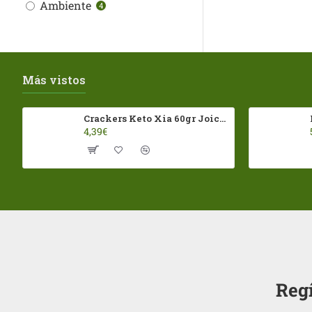
Ambiente
4
Más vistos
Crackers Keto Xia 60gr Joice Foods ECO
4,39€
Regí