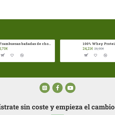
Frambuesas bañadas de chocolates con leche Franui 150gr Sin Gluten
5,70€
24,21€
26,90€
strate sin coste y empieza el cambi