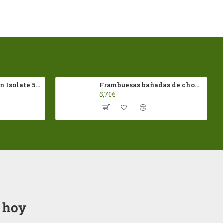
100% Whey Protein Isolate 500g HSN
Frambuesas bañadas de chocolates Negro Franui 150gr Sin Gluten
5,70€
o hoy