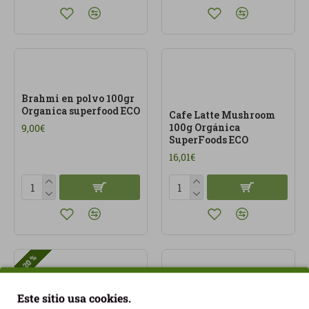
Brahmi en polvo 100gr
Organica superfood ECO
Cafe Latte Mushroom
100g Orgánica
9,00€
SuperFoods ECO
16,01€
-20 %
Este sitio usa cookies.