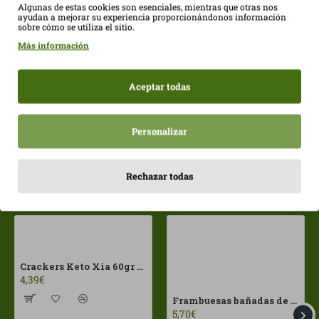
Cafe Liofilitzat 100g
Camu-camu 100g
Algunas de estas cookies son esenciales, mientras que otras nos
ayudan a mejorar su experiencia proporcionándonos información
Orgánica SuperFoods
Orgánica SuperFoods
sobre cómo se utiliza el sitio.
ECO
ECO
Más información
12,00€
11,00€
15,00€
Aceptar todas
Personalizar
Rechazar todas
Más vistos
Crackers Keto Xia 60gr Joice Foods ECO
4,39€
Frambuesas bañadas de chocolates con leche Franui 150gr Sin Gluten
5,70€