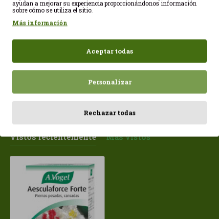
ayudan a mejorar su experiencia proporcionándonos información
sobre cómo se utiliza el sitio.
Más información
Caramelos Equinacea
Dormeasan gotas Son
E
30gr A.Vogel
50ml A. Vogel
A
Aceptar todas
2,60€
11,50€
1
Personalizar
Rechazar todas
Vistos recientemente
Más vistos