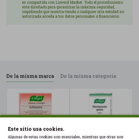
es compartida con Linverd Market. Todo el procedimiento
incorporación en la rutina diaria, con una pauta
está diseñado para garantizar la máxima seguridad,
impidiendo que nuestra tienda o cualquier otra entidad no
sencilla de un comprimido al día durante el
autorizada acceda a tus datos personales o financieros.
almuerzo, acompañado de agua. Es una opción
práctica para apoyar el bienestar de las piernas de
forma continuada.
Contenido: 30 comprimidos.
De la misma marca
De la misma categoría
Este sitio usa cookies.
Algunas de estas cookies son esenciales, mientras que otras nos