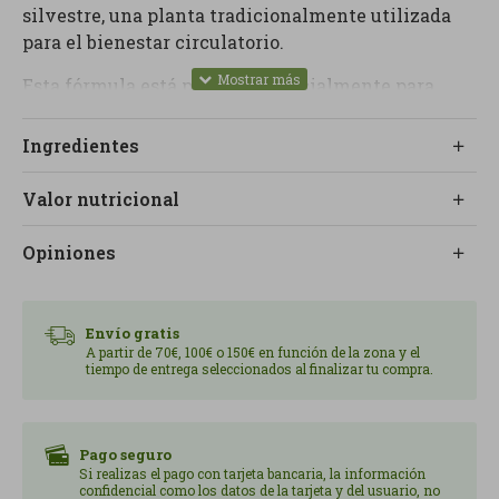
silvestre, una planta tradicionalmente utilizada
para el bienestar circulatorio.
Esta fórmula está pensada especialmente para
ayudar a reducir la sensación de piernas pesadas y
cansadas, una molestia habitual en personas que
Ingredientes
pasan muchas horas de pie o sentadas. Su
contenido en castaño de indias (Aesculus
Valor nutricional
hippocastanum) aporta compuestos activos como
la escina, conocida por su acción sobre la
Opiniones
circulación.
El proceso de elaboración se basa en el uso de
Envío gratis
planta fresca, lo que permite preservar mejor sus
A partir de 70€, 100€ o 150€ en función de la zona y el
principios activos. Además, se trata de un producto
tiempo de entrega seleccionados al finalizar tu compra.
apto para veganos, sin ingredientes de origen
animal, alineado con un estilo de vida más
consciente y natural.
Pago seguro
Si realizas el pago con tarjeta bancaria, la información
Su presentación en comprimidos facilita la
confidencial como los datos de la tarjeta y del usuario, no