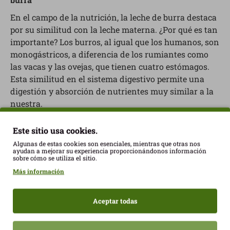
En el campo de la nutrición, la leche de burra destaca
por su similitud con la leche materna. ¿Por qué es tan
importante? Los burros, al igual que los humanos, son
monogástricos, a diferencia de los rumiantes como
las vacas y las ovejas, que tienen cuatro estómagos.
Esta similitud en el sistema digestivo permite una
digestión y absorción de nutrientes muy similar a la
nuestra.
Además, la leche de burra es rica en lisozimas y
Este sitio usa cookies.
lactoferrinas, dos enzimas cruciales para fortalecer el
Algunas de estas cookies son esenciales, mientras que otras nos
sistema inmunológico. De hecho, su concentración en
ayudan a mejorar su experiencia proporcionándonos información
estos compuestos supera a la de la leche materna. Por
sobre cómo se utiliza el sitio.
este motivo, la leche de burra está especialmente
Más información
recomendada en etapas de la vida donde es
fundamental reforzar las defensas, como en bebés y
Aceptar todas
personas mayores, que requieren un apoyo extra para
su sistema inmunológico.