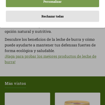
Personalizar
Hoy en día, muchas personas son intolerantes o
alérgicas a la proteína de la leche de vaca. Es aquí
donde la leche de burra se presenta como una
Rechazar todas
alternativa ecológica y saludable para mantener el
consumo diario de productos lácteos, ofreciendo una
opción natural y nutritiva.
Descubre los beneficios de la leche de burra y cómo
puede ayudarte a mantener tus defensas fuertes de
forma ecológica y saludable.
¡Haga para probar los mejores productos de leche de
burra!
Más vistos