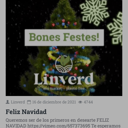
Linverd
16 de
diciembre
de 2021
4744
Feliz Navidad
Queremos ser de los primeros en desearte FELIZ
NAVIDAD https://vimeo.com/657373695 Te esperamos