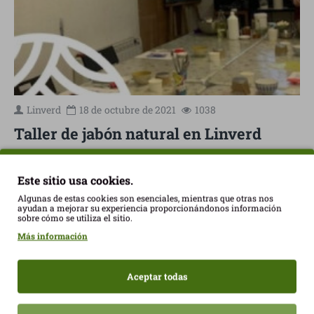
Linverd
18 de
octubre
de 2021
1038
Taller de jabón natural en Linverd
Aprende con la maestra artesana Ana Casals de
Palombella todos los secretos para elaborar tu propio
Este sitio usa cookies.
jabón natural. Taller de jabón natural -
Próximamente en nuestra tienda LINVERD. Aforo
Algunas de estas cookies son esenciales, mientras que otras nos
ayudan a mejorar su experiencia proporcionándonos información
limitado a 10 personas, inscripción abierta hasta el
sobre cómo se utiliza el sitio.
día 10 de noviembre 2021 En este taller aprenderás
Más información
to..
LEER MÁS
Aceptar todas