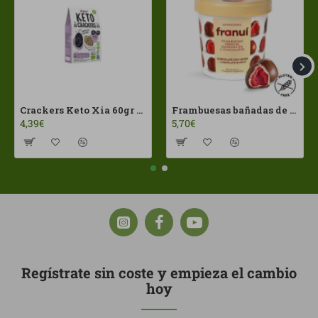
Crackers Keto Xia 60gr Joice Foods ECO
Frambuesas bañadas de chocolates con leche Franui 150gr Sin Gluten
4,39€
5,70€
Regístrate sin coste y empieza el cambio
hoy