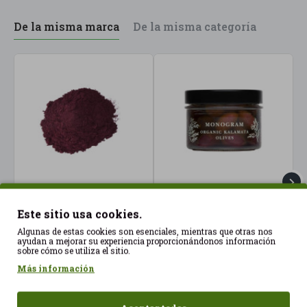
priorizan productos frescos, vegetales, de calidad y
con una preparación respetuosa con su sabor
De la misma marca
De la misma categoría
original. un toque final en las recetas y disfrutar
de su aroma en el mejor momento.
Açai en polvo a granel
Aceituna de Kalamata
A
Este sitio usa cookies.
50gr ECO
ecológicas en AOVE
Algunas de estas cookies son esenciales, mientras que otras nos
262gr Monogram ECO
10,51€
1
ayudan a mejorar su experiencia proporcionándonos información
10,53€
sobre cómo se utiliza el sitio.
Más información