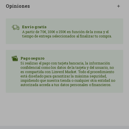
Opiniones
platos mediterráneos, verduras cocinadas, cereales,
legumbres suaves y elaboraciones caseras donde
se quiera potenciar el sabor final.
Envío gratis
con albahaca, donde aporta frescura, intensidad
A partir de 70€, 100€ o 150€ en función de la zona y el
aromática y una textura muy agradable cuando se
tiempo de entrega seleccionados al finalizar tu compra.
mezcla con otros ingredientes.
Para conservar mejor su aroma natural, es
recomendable añadirla al final de la preparación o
Pago seguro
utilizarla en crudo, especialmente en platos que
Si realizas el pago con tarjeta bancaria, la información
confidencial como los datos de la tarjeta y del usuario, no
buscan un resultado más fresco y vivo.
es compartida con Linverd Market. Todo el procedimiento
Su versatilidad permite utilizarla tanto en recetas
está diseñado para garantizar la máxima seguridad,
impidiendo que nuestra tienda o cualquier otra entidad no
rápidas como en recetas rápidas como en
autorizada acceda a tus datos personales o financieros.
excesivamente el resto de ingredientes.
En una alimentación saludable y ecológica, la
albahaca fresca es un recurso muy práctico para
dar más sabor a los platos de manera sencilla,
natural y equilibrada.
Es especialmente interesante para cocinas que