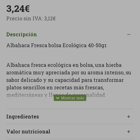
3,24€
Precio sin IVA: 3,12€
Descripción
Albahaca Fresca bolsa Ecológica 40-50gr.
Albahaca fresca ecológica en bolsa, una hierba
aromática muy apreciada por su aroma intenso, su
sabor delicado y su capacidad para transformar
platos sencillos en recetas más frescas,
mediterráneas y llenas de personalidad.
Es una opción ideal para quien busca día en un día
especialmente en la cocina, natural y fácil vegetal,
Ingredientes
fragante y ligero sin recurrir a salsas preparadas o
condimentos artificiales.
Valor nutricional
Su aroma característico combina muy bien con
ensaladas, pastas, pizzas, cremas de verduras,