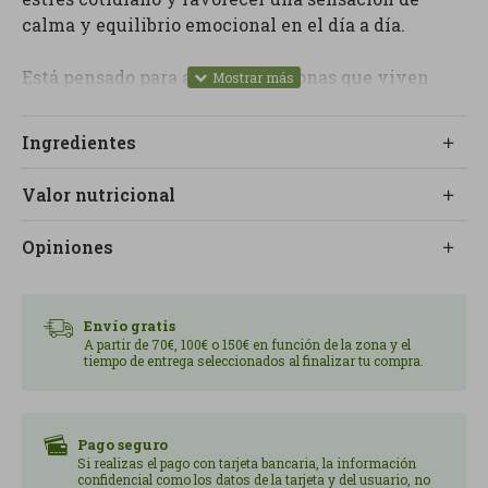
calma y equilibrio emocional en el día a día.
Está pensado para aquellas personas que viven
situaciones de tensión, sobrecarga mental o ritmos
intensos, y buscan la energía mental.
Ingredientes
Su combinación de activos como el ashwagandha,
Valor nutricional
el magnesio, la L-teanina y las vitaminas del
grupo B trabaja de manera sinérgica para
Opiniones
contribuir a la relajación y al equilibrio del sistema
nervioso.
Envío gratis
Es una opción interesante tanto en momentos
A partir de 70€, 100€ o 150€ en función de la zona y el
tiempo de entrega seleccionados al finalizar tu compra.
puntuales de estrés como en períodos más
prolongados y en periodos más prolongados
resiliente.
Pago seguro
Si realizas el pago con tarjeta bancaria, la información
Uno de sus puntos diferenciales es que ayuda a
confidencial como los datos de la tarjeta y del usuario, no