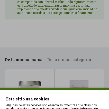
promover la calma sin generar somnolencia ni
es compartida con Linverd Market. Todo el procedimiento
está diseñado para garantizar la máxima seguridad,
dependencia, permitiendo continuar con el ritmo
impidiendo que nuestra tienda o cualquier otra entidad no
habitual sin interferencias.
autorizada acceda a tus datos personales o financieros.
Ideal para integrar en rutinas de bienestar, junto
con hábitos como una alimentación equilibrada,
descanso adecuado y prácticas de desconexión
mental.
ser un soporte útil para afrontar mejor el día a día,
especialmente en entornos exigentes o
De la misma marca
De la misma categoría
cambiantes.
Sin Gluten. Vegano. Sin Lactosa. Sin Azúcares
Añadidos.
Este sitio usa cookies.
Algunas de estas cookies son esenciales, mientras que otras nos
ayudan a mejorar su experiencia proporcionándonos información