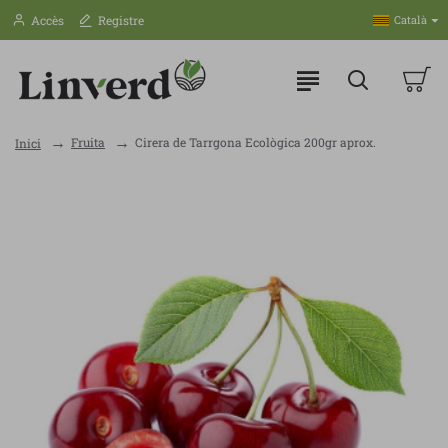
Accès
Registre
Català
Fruita
Cirera de Tarrgona Ecològica 200gr aprox.
Inici