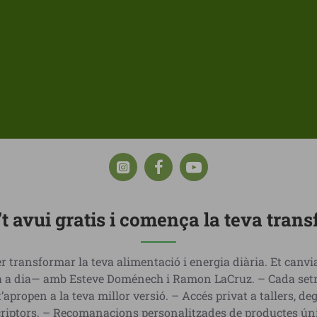
’t avui gratis i comença la teva tran
r transformar la teva alimentació i energia diària. Et canv
dia a dia— amb Esteve Doménech i Ramon LaCruz. – Cada setm
t’apropen a la teva millor versió. – Accés privat a tallers, d
criptors. – Recomanacions personalitzades de productes ún