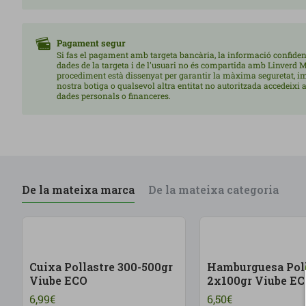
Pagament segur
Si fas el pagament amb targeta bancària, la informació confiden
dades de la targeta i de l'usuari no és compartida amb Linverd M
procediment està dissenyat per garantir la màxima seguretat, i
nostra botiga o qualsevol altra entitat no autoritzada accedeixi a
dades personals o financeres.
De la mateixa marca
De la mateixa categoria
Cuixa Pollastre 300-500gr
Hamburguesa Poll
Viube ECO
2x100gr Viube E
6,99€
6,50€