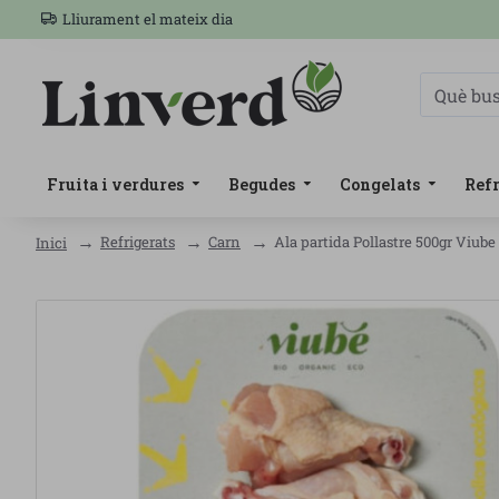
Lliurament el mateix dia
Fruita i verdures
Begudes
Congelats
Refr
Refrigerats
Carn
Ala partida Pollastre 500gr Viub
Inici