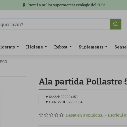
Premi a millor supermercat ecològic del 2023
igerats
Higiene
Rebost
Suplements
Sense
e ECO
Ala partida Pollastre
Model:
999904153
EAN:
2701102900004
Basat en 0 opinions.
-
Escrigui u