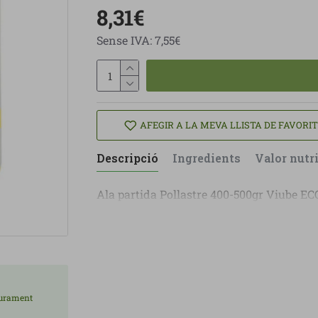
8,31€
Sense IVA: 7,55€
AFEGIR A LA MEVA LLISTA DE FAVORI
Descripció
Ingredients
Valor nutr
Ala partida Pollastre 400-500gr Viube EC
liurament