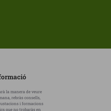
sformació
iarà la manera de veure
ana, rebràs consells,
egustacions i formacions
ics que no trobaràs en