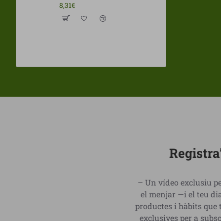
8,31€
Registra
– Un vídeo exclusiu pe
el menjar —i el teu 
productes i hàbits que 
exclusives per a subs