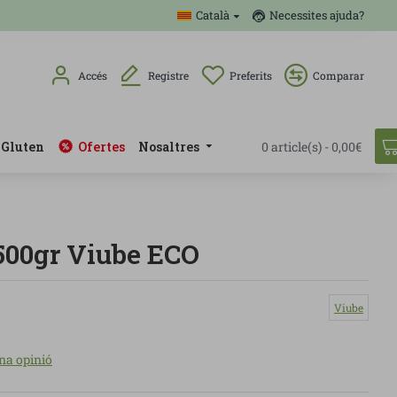
Català
Necessites ajuda?
Accés
Registre
Preferits
Comparar
 Gluten
Ofertes
Nosaltres
0 article(s) - 0,00€
 500gr Viube ECO
Viube
na opinió