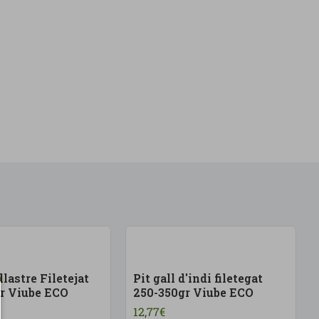
llastre Filetejat
Pit gall d'indi filetegat
r Viube ECO
250-350gr Viube ECO
12,77€