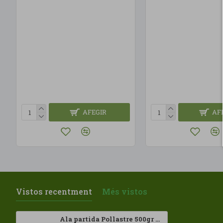
AFEGIR
AF
Vistos recentment
Més vistos
Ala partida Pollastre 500gr Viube ECO