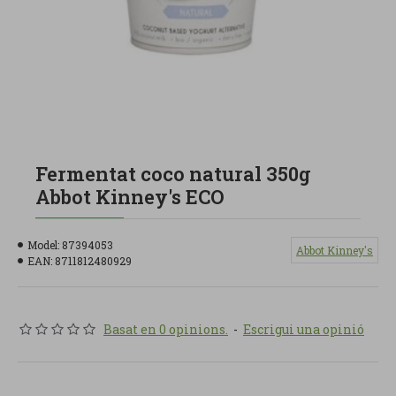
Fermentat coco natural 350g
Abbot Kinney's ECO
Model:
87394053
Abbot Kinney's
EAN:
8711812480929
Basat en 0 opinions.
-
Escrigui una opinió