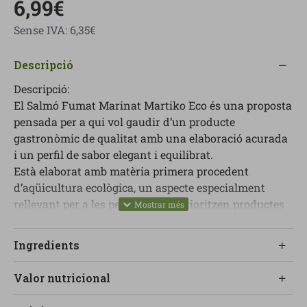
6,99€
Sense IVA: 6,35€
Descripció
Descripció:
El Salmó Fumat Marinat Martiko Eco és una proposta
pensada per a qui vol gaudir d’un producte
gastronòmic de qualitat amb una elaboració acurada
i un perfil de sabor elegant i equilibrat.
Està elaborat amb matèria primera procedent
d’aqüicultura ecològica, un aspecte especialment
rellevant per a les persones que prioritzen productes
amb un origen controlat i alineats amb una
alimentació més conscient.
Ingredients
El seu procés de fumat lent amb fusta de faig aporta
un caràcter suau i refinat, sense emmascarar la
Valor nutricional
personalitat pròpia del salmó, i dona com a resultat
una textura ferma i agradable al paladar.