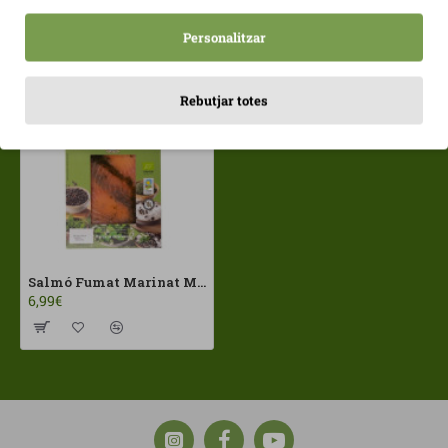
Personalitzar
Vistos recentment
Més vistos
Rebutjar totes
Salmó Fumat Marinat Martiko Eco
6,99€