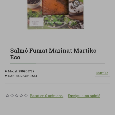
Salmó Fumat Marinat Martiko
Eco
Model:
999905782
Martiko
EAN:
8412540513544
Basat en 0 opinions.
-
Escrigui una opinió