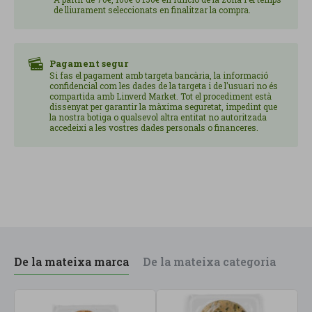
de lliurament seleccionats en finalitzar la compra.
NUTRICIONAL Valor energètic ..........................578
kJ/ 138,1 kcal Grasses, .........................................5,0 g de
les quals: saturades ..........3,1 g Hidrats de carboni,
....................16,7 g dels quals: sucres ...........3,5 g Fibra
Pagament segur
Si fas el pagament amb targeta bancària, la informació
alimentària ............................1,7 g
confidencial com les dades de la targeta i de l'usuari no és
Proteïnes.......................................5,6 g
compartida amb Linverd Market. Tot el procediment està
dissenyat per garantir la màxima seguretat, impedint que
Sal................................................. 0,7 g Una vegada obert
la nostra botiga o qualsevol altra entitat no autoritzada
l'envàs, consumeix en 24h. Procedent
accedeixi a les vostres dades personals o financeres.
d'agricultura ecològica / biològica 8426904177303
De la mateixa marca
De la mateixa categoria