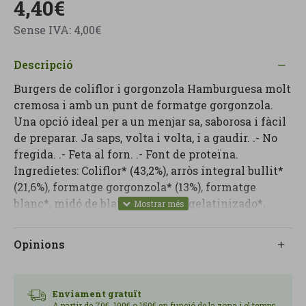
4,40€
Sense IVA: 4,00€
Descripció
Burgers de coliflor i gorgonzola Hamburguesa molt
cremosa i amb un punt de formatge gorgonzola.
Una opció ideal per a un menjar sa, saborosa i fàcil
de preparar. Ja saps, volta i volta, i a gaudir. .- No
fregida. .- Feta al forn. .- Font de proteïna.
Ingredietes: Coliflor* (43,2%), arròs integral bullit*
(21,6%), formatge gorgonzola* (13%), formatge
blanc*, midó de blat de moro pregelatinizado*,
panses sultanes* (2,8%), ceba fregida*, vinagre de
poma*, flocs de civada*, sucre de canya integral*,
Opinions
sal, nou moscada*, pebre negre*. Procedent
d'agricultura ecològica. Ús: està precuinat. Escalfar
en paella o forn uns 3 minuts. En el microones
Enviament gratuït
màxim 1 minut a 900W. INFORMACION
A partir de 70€, 100€ o 150€ en funció de la zona i el temps