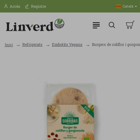
Accès
Registre
Català
Refrigerats
Embotits Vegans
Burgers de coliflor i gorg
Inici