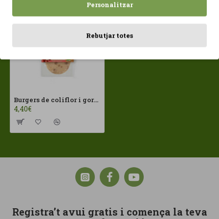
Personalitzar
Rebutjar totes
Burgers de coliflor i gorgonzola (2X80gr) Sorribas ECO
4,40€
Registra’t avui gratis i comença la teva