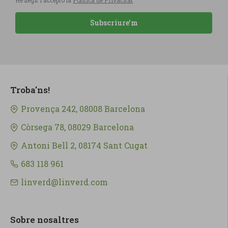
He llegit i accepto la
Política de Privacitat
Subscriure'm
Troba'ns!
Provença 242, 08008 Barcelona
Còrsega 78, 08029 Barcelona
Antoni Bell 2, 08174 Sant Cugat
683 118 961
linverd@linverd.com
Sobre nosaltres