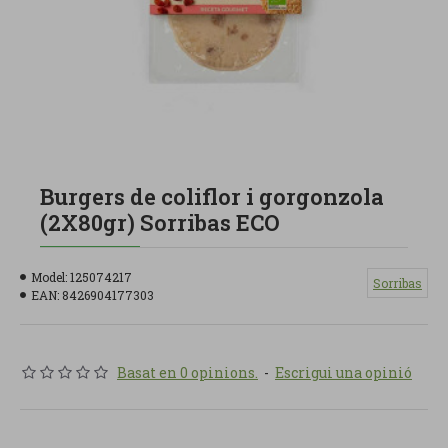
Burgers de coliflor i gorgonzola
(2X80gr) Sorribas ECO
Model:
125074217
Sorribas
EAN:
8426904177303
Basat en 0 opinions.
-
Escrigui una opinió