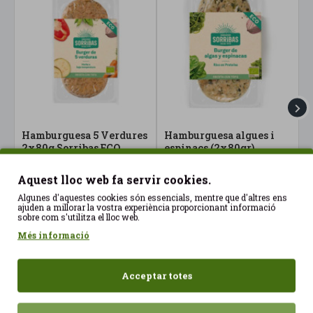
Hamburguesa 5 Verdures
Hamburguesa algues i
H
2x80g Sorribas ECO
espinacs (2x80gr)
2
Sorribas ECO
3,99€
4
4,32€
Aquest lloc web fa servir cookies.
Algunes d'aquestes cookies són essencials, mentre que d'altres ens
ajuden a millorar la vostra experiència proporcionant informació
sobre com s'utilitza el lloc web.
Més informació
Acceptar totes
Vistos recentment
Més vistos