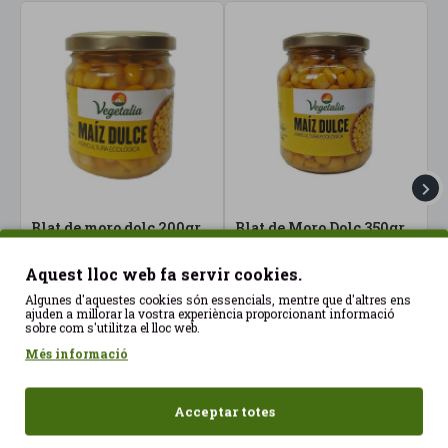
Blat de moro dolç 200gr
Blat de Moro Dolç 350gr
C
Vegetalia ECO
Vegetalia ECO
V
2,10€
2,53€
2
Aquest lloc web fa servir cookies.
Algunes d'aquestes cookies són essencials, mentre que d'altres ens
ajuden a millorar la vostra experiència proporcionant informació
sobre com s'utilitza el lloc web.
Més informació
Acceptar totes
Vistos recentment
Més vistos