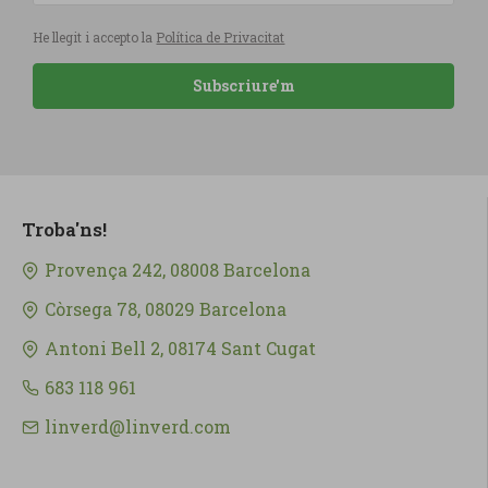
He llegit i accepto la
Política de Privacitat
Subscriure'm
Troba'ns!
Provença 242, 08008 Barcelona
Còrsega 78, 08029 Barcelona
Antoni Bell 2, 08174 Sant Cugat
683 118 961
linverd@linverd.com