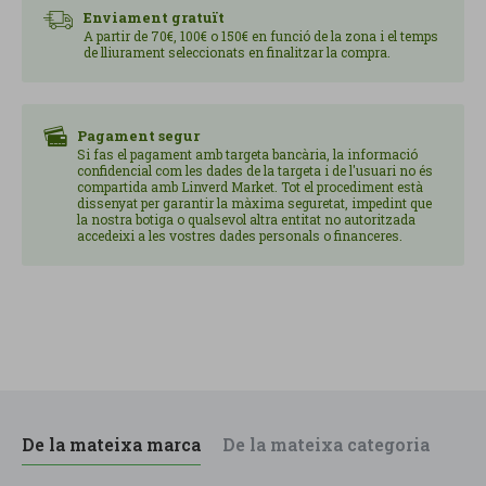
Enviament gratuït
A partir de 70€, 100€ o 150€ en funció de la zona i el temps
de lliurament seleccionats en finalitzar la compra.
Pagament segur
Si fas el pagament amb targeta bancària, la informació
confidencial com les dades de la targeta i de l'usuari no és
compartida amb Linverd Market. Tot el procediment està
dissenyat per garantir la màxima seguretat, impedint que
la nostra botiga o qualsevol altra entitat no autoritzada
accedeixi a les vostres dades personals o financeres.
De la mateixa marca
De la mateixa categoria