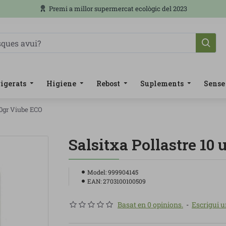
Premi a millor supermercat ecològic del 2023
igerats
Higiene
Rebost
Suplements
Sense
90gr Viube ECO
Salsitxa Pollastre 10
Model:
999904145
EAN:
2703100100509
Basat en 0 opinions.
-
Escrigui u