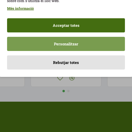
sobre com s'utilitza el lloc web.
Més informació
Acceptar totes
00-500gr
Hamburguesa Pollastre
Pit de Po
Personalitzar
2x100gr Viube ECO
Viube E
6,50€
13,68€
Rebutjar totes
EGIR
AFEGIR