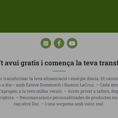
’t avui gratis i comença la teva tran
r transformar la teva alimentació i energia diària. Et canv
dia a dia— amb Esteve Doménech i Ramon LaCruz. – Cada setm
t’apropen a la teva millor versió. – Accés privat a tallers, d
criptors. – Recomanacions personalitzades de productes ún
cap altre lloc. – I una sorpresa amb valor real.