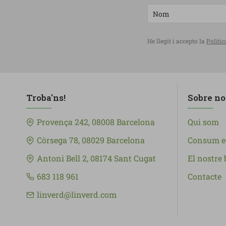
He llegit i accepto la
Polític
Troba'ns!
Sobre no
Provença 242, 08008 Barcelona
Qui som
Còrsega 78, 08029 Barcelona
Consum e
Antoni Bell 2, 08174 Sant Cugat
El nostre 
683 118 961
Contacte
linverd@linverd.com