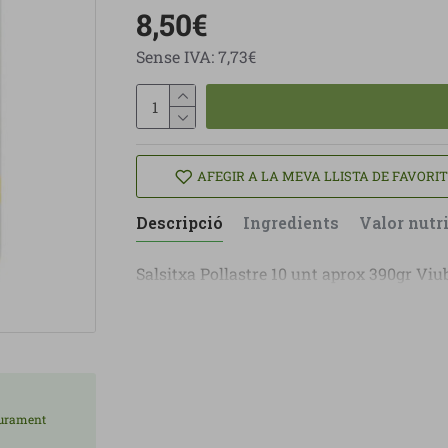
8,50€
Sense IVA: 7,73€
AFEGIR A LA MEVA LLISTA DE FAVORI
Descripció
Ingredients
Valor nutr
Salsitxa Pollastre 10 unt aprox 390gr Vi
liurament