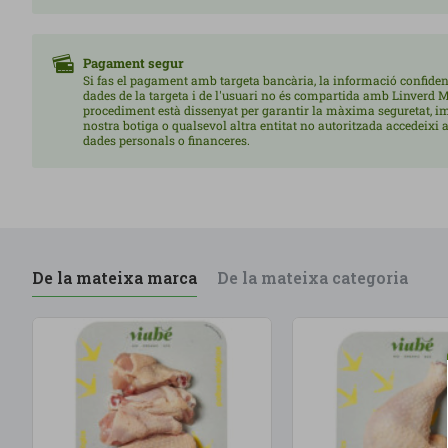
Pagament segur
Si fas el pagament amb targeta bancària, la informació confiden
dades de la targeta i de l'usuari no és compartida amb Linverd M
procediment està dissenyat per garantir la màxima seguretat, i
nostra botiga o qualsevol altra entitat no autoritzada accedeixi a
dades personals o financeres.
De la mateixa marca
De la mateixa categoria