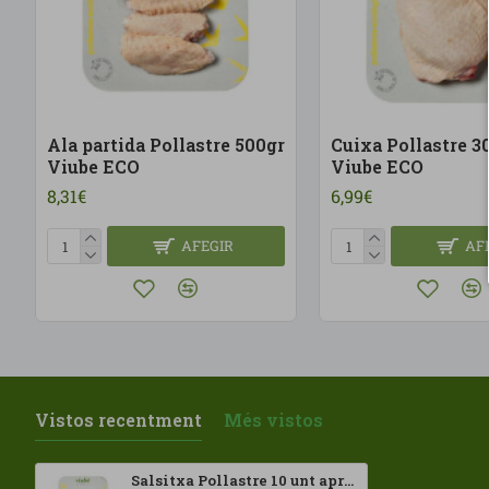
Ala partida Pollastre 500gr
Cuixa Pollastre 3
Viube ECO
Viube ECO
8,31€
6,99€
AFEGIR
AF
Vistos recentment
Més vistos
Salsitxa Pollastre 10 unt aprox 390gr Viube ECO