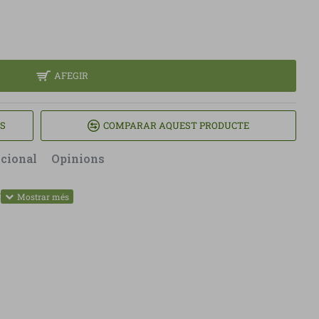
AFEGIR
TS
COMPARAR AQUEST PRODUCTE
icional
Opinions
ube ECO