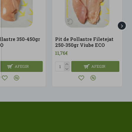
llastre 350-450gr
Pit de Pollastre Filetejat
CO
250-350gr Viube ECO
11,76€
AFEGIR
AFEGIR