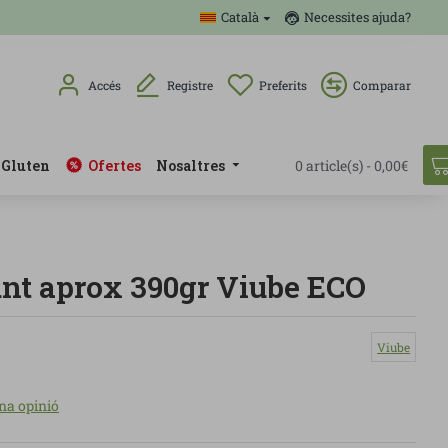
Català
Necessites ajuda?
Accés
Registre
Preferits
Comparar
 Gluten
Ofertes
Nosaltres
0 article(s) - 0,00€
 unt aprox 390gr Viube ECO
Viube
na opinió