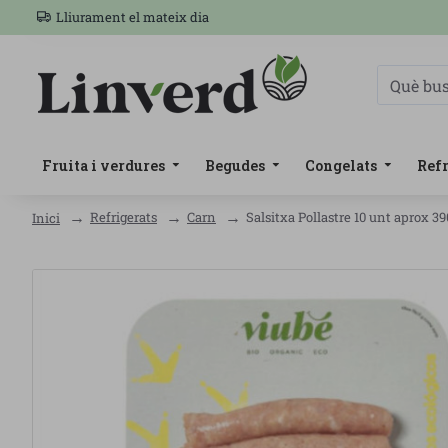
Lliurament el mateix dia
Fruita i verdures
Begudes
Congelats
Refr
Refrigerats
Carn
Salsitxa Pollastre 10 unt aprox 3
Inici