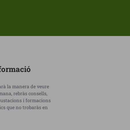
sformació
iarà la manera de veure
ana, rebràs consells,
egustacions i formacions
ics que no trobaràs en