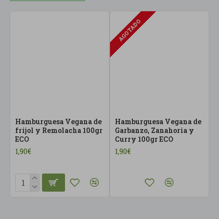
AGOTADO
Hamburguesa Vegana de
Hamburguesa Vegana de
H
frijol y Remolacha 100gr
Garbanzo, Zanahoria y
J
ECO
Curry 100gr ECO
1
1,90€
1,90€
1