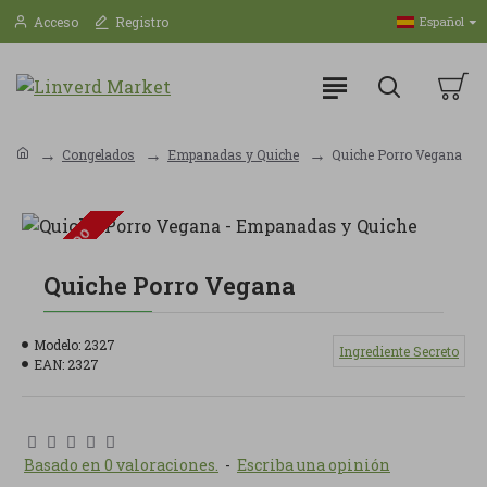
Acceso
Registro
Español
Congelados
Empanadas y Quiche
Quiche Porro Vegana
AGOTADO
Quiche Porro Vegana
Modelo:
2327
Ingrediente Secreto
EAN:
2327
Basado en 0 valoraciones.
-
Escriba una opinión